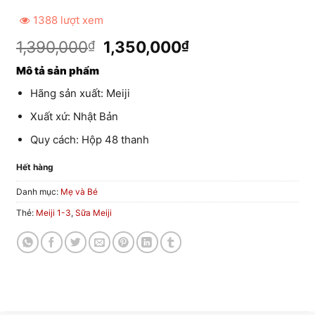
1388 lượt xem
G
G
1,390,000
1,350,000
₫
₫
i
i
Mô tả sản phẩm
á
á
g
h
Hãng sản xuất: Meiji
ố
i
Xuất xứ: Nhật Bản
c
ệ
l
n
Quy cách: Hộp 48 thanh
à
t
:
ạ
Hết hàng
1
i
Danh mục:
Mẹ và Bé
,
l
3
à
Thẻ:
Meiji 1-3
,
Sữa Meiji
9
:
0
1
,
,
0
3
0
5
0
0