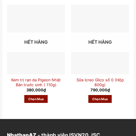
HẾT HÀNG
HẾT HÀNG
Kem trị rạn da Pigeon Nhật
Sữa Icreo Glico số 0 (Hộp
Bản trước sinh ( 110g)
800g)
380,000
₫
790,000
₫
Chọn Mua
Chọn Mua
NhatbanAZ
- thành viên ISVN20 JSC