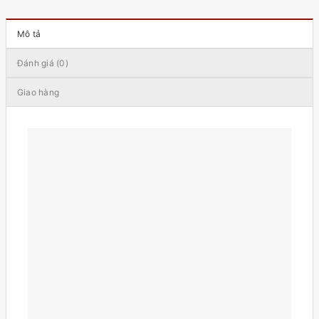
₫
,
.
0
Mô tả
0
0
Đánh giá (0)
₫
.
Giao hàng