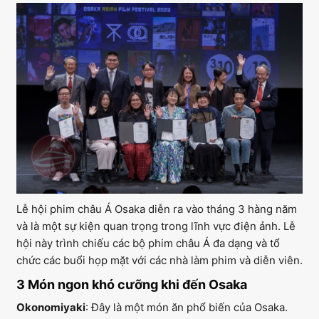
Lễ hội phim châu Á Osaka diễn ra vào tháng 3 hàng năm
và là một sự kiện quan trọng trong lĩnh vực điện ảnh. Lễ
hội này trình chiếu các bộ phim châu Á đa dạng và tổ
chức các buổi họp mặt với các nhà làm phim và diễn viên.
3 Món ngon khó cưỡng khi đến Osaka
Okonomiyaki
: Đây là một món ăn phổ biến của Osaka.