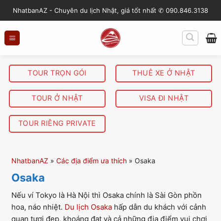
S
NhatbanAZ - Chuyên du lịch Nhật, giá tốt nhất ✆ 090.846.3138
k
i
p
t
o
TOUR TRỌN GÓI
THUÊ XE Ở NHẬT
c
o
TOUR Ở NHẬT
VISA ĐI NHẬT
n
t
TOUR RIÊNG PRIVATE
e
n
t
NhatbanAZ
»
Các địa điểm ưa thích
»
Osaka
Osaka
Nếu ví Tokyo là Hà Nội thì Osaka chính là Sài Gòn phồn
hoa, náo nhiệt.
Du lịch Osaka
hấp dẫn du khách với cảnh
quan tươi đẹp, khoáng đạt và cả những địa điểm vui chơi