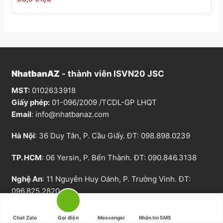
NhatbanAZ
- thành viên ISVN20 JSC
MST:
0102633918
Giấy phép:
01-096/2009 /TCDL-GP LHQT
Email
:
info@nhatbanaz.com
Hà Nội
: 36 Duy Tân, P. Cầu Giấy. ĐT:
098.898.0239
TP. HCM
: 06 Yersin, P. Bến Thành. ĐT:
090.846.3138
Nghệ An
: 11 Nguyễn Huy Oánh, P. Trường Vinh. ĐT:
096.825.2820
Canada
: 88 Waterford Dr, Toronto, ON M9R 2N6. ĐT:
Chat Zalo
Gọi điện
Messenger
Nhắn tin SMS