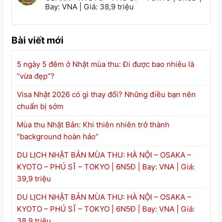
Bay: VNA | Giá: 38,9 triệu
Bài viết mới
5 ngày 5 đêm ở Nhật mùa thu: Đi được bao nhiêu là
“vừa đẹp”?
Visa Nhật 2026 có gì thay đổi? Những điều bạn nên
chuẩn bị sớm
Mùa thu Nhật Bản: Khi thiên nhiên trở thành
“background hoàn hảo”
DU LỊCH NHẬT BẢN MÙA THU: HÀ NỘI – OSAKA –
KYOTO – PHÚ SĨ – TOKYO | 6N5Đ | Bay: VNA | Giá:
39,9 triệu
DU LỊCH NHẬT BẢN MÙA THU: HÀ NỘI – OSAKA –
KYOTO – PHÚ SĨ – TOKYO | 6N5Đ | Bay: VNA | Giá:
38,9 triệu