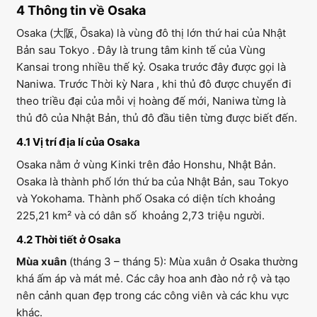
4 Thông tin về Osaka
Osaka (大阪, Ōsaka) là vùng đô thị lớn thứ hai của Nhật
Bản sau Tokyo . Đây là trung tâm kinh tế của Vùng
Kansai trong nhiều thế kỷ. Osaka trước đây được gọi là
Naniwa. Trước Thời kỳ Nara , khi thủ đô được chuyển đi
theo triều đại của mỗi vị hoàng đế mới, Naniwa từng là
thủ đô của Nhật Bản, thủ đô đầu tiên từng được biết đến.
4.1 Vị trí địa lí của Osaka
Osaka nằm ở vùng Kinki trên đảo Honshu, Nhật Bản.
Osaka là thành phố lớn thứ ba của Nhật Bản, sau Tokyo
và Yokohama. Thành phố Osaka có diện tích khoảng
225,21 km² và có dân số khoảng 2,73 triệu người.
4.2 Thời tiết ở Osaka
Mùa xuân
(tháng 3 – tháng 5): Mùa xuân ở Osaka thường
khá ấm áp và mát mẻ. Các cây hoa anh đào nở rộ và tạo
nên cảnh quan đẹp trong các công viên và các khu vực
khác.