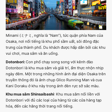
Minami (ミナミ, nghĩa là “Nam”), tức quận phía Nam của
Osaka, nơi nổi tiếng là khu phố sầm uất, sôi đông đặc
trưng của thành phố. Du khách được hấp dẫn bởi các khu
vui chơi, mua sắm và ăn uống.
Dotonbori:
Con phố chạy song song với kênh đào
Dotonbori là khu mua sắm và giải trí, ẩm thực nhộn nhịp
ngày đêm. Một trong những hình ảnh đại diện Osaka trên
truyền thông đó là ảnh chụp Glico Running Man và cua
Kani Doraku ở khu này trong ánh đèn rực sỡ sắc màu.
Khu mua sắm Shinsaibashi
: Khu mua sắm nối liền với
Dotonbori với đủ các loại của hàng từ các cửa hàng tạp
hóa, đến các hãng thời trang nổi tiếng.