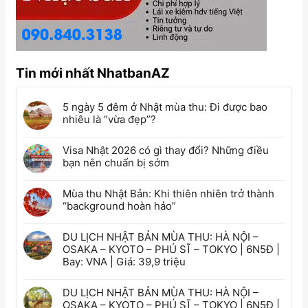
Tin mới nhất NhatbanAZ
5 ngày 5 đêm ở Nhật mùa thu: Đi được bao
nhiêu là “vừa đẹp”?
Visa Nhật 2026 có gì thay đổi? Những điều
bạn nên chuẩn bị sớm
Mùa thu Nhật Bản: Khi thiên nhiên trở thành
“background hoàn hảo”
DU LỊCH NHẬT BẢN MÙA THU: HÀ NỘI –
OSAKA – KYOTO – PHÚ SĨ – TOKYO | 6N5Đ |
Bay: VNA | Giá: 39,9 triệu
DU LỊCH NHẬT BẢN MÙA THU: HÀ NỘI –
OSAKA – KYOTO – PHÚ SĨ – TOKYO | 6N5Đ |