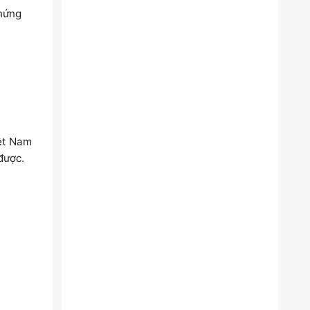
chứng
iệt Nam
được.