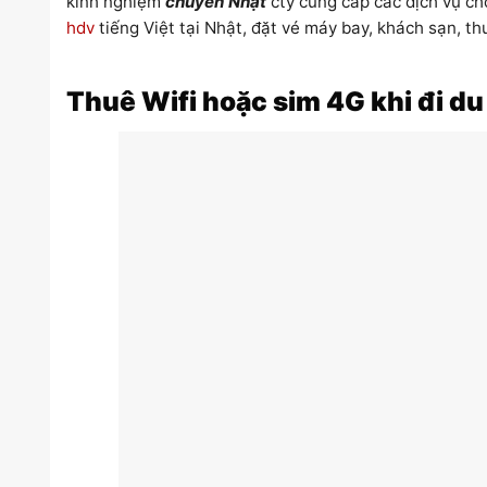
kinh nghiệm
chuyên Nhật
cty cung cấp các dịch vụ ch
hdv
tiếng Việt tại Nhật, đặt vé máy bay, khách sạn, th
Thuê Wifi hoặc sim 4G khi đi du