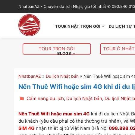
S
NhatbanAZ - Chuyên du lịch Nhật, giá tốt nhất ✆ 090.846.31
k
i
p
TOUR NHẬT TRỌN GÓI
DU LỊCH TỰ 
t
o
c
TOUR TRỌN GÓI
TOUR Ở NHẬT
o
BLOGS
n
t
e
NhatbanAZ
»
Du lịch Nhật bản
»
Nên Thuê Wifi hoặc sim 4G
n
Nên Thuê Wifi hoặc sim 4G khi đi du l
t
Cẩm nang du lịch
,
Du lịch Nhật bản
,
Du lịch Nhật b
Nên Thuê Wifi hoặc mua sim 4G
khi đi du lịch Nhật 
du khách (yêu cầu phải có thẻ thường trú nhân), và W
SIM 4G
nhận thiết bị từ Việt Nam (Hà Nội
098.898.0