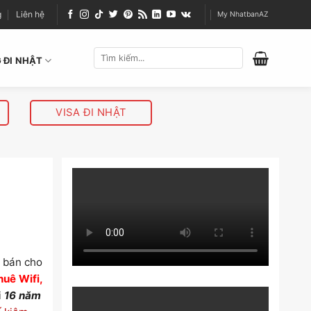
g
Liên hệ
My NhatbanAZ
 ĐI NHẬT
VISA ĐI NHẬT
g bán cho
huê Wifi,
i
16 năm