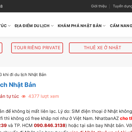
38
Giới thiệu
Tuyển dụn
TÚC
ĐỊA ĐIỂM DU LỊCH
KHÁM PHÁ NHẬT BẢN
CẨM NANG
TOUR RIÊNG PRIVATE
THUÊ XE Ở NHẬT
 khi đi du lịch Nhật Bản
ịch Nhật Bản
ản tự túc
4377 lượt xem
Bản để không bị mất liên lạc. Lý do: SIM điện thoại ở Nhật khôn
ifi thì không có free khắp nơi như ở Việt Nam. NhatbanAZ
cho t
239
và TP. HCM
090.846.3138
) hoặc tại sân bay Nhật bản. Vớ