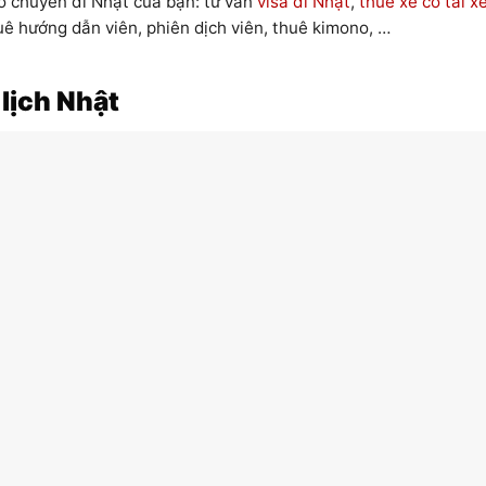
o chuyến đi Nhật của bạn: tư vấn
visa đi Nhật
,
thuê xe có tài x
uê hướng dẫn viên, phiên dịch viên, thuê kimono, …
 lịch Nhật