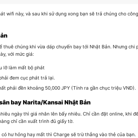
hát wifi này, và sau khi sử dụng xong bạn sẽ trả chúng cho công
Bản
hể thuê chúng khi vừa dáp chuyến bay tới Nhật Bản. Nhưng chi 
ày, với mức giá:
u lỡ làm mất bộ phát
phải đem cục phát trả lại.
ất phải đền khoảng 50,000 JPY (Tính ra gần chục triệu VNĐ).
 sân bay Narita/Kansai Nhật Bản
nhiêu ngày thì giá nhân lên bấy nhiêu. Chỉ cần đặt online, khi đ
ng chỉ cần xuất trình đủ giấy tờ.
u có hư hỏng hay mất thì Charge sẽ trừ thẳng vào thẻ của bạn.