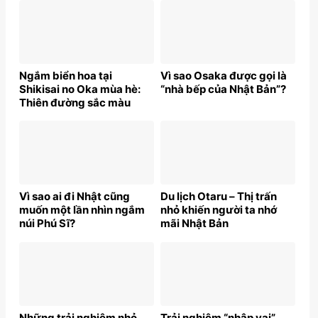
Ngắm biển hoa tại
Vì sao Osaka được gọi là
Shikisai no Oka mùa hè:
“nhà bếp của Nhật Bản”?
Thiên đường sắc màu
giữa lòng Nhật Bản
Vì sao ai đi Nhật cũng
Du lịch Otaru – Thị trấn
muốn một lần nhìn ngắm
nhỏ khiến người ta nhớ
núi Phú Sĩ?
mãi Nhật Bản
Những trải nghiệm nhỏ
Trải nghiệm “nhập vai”