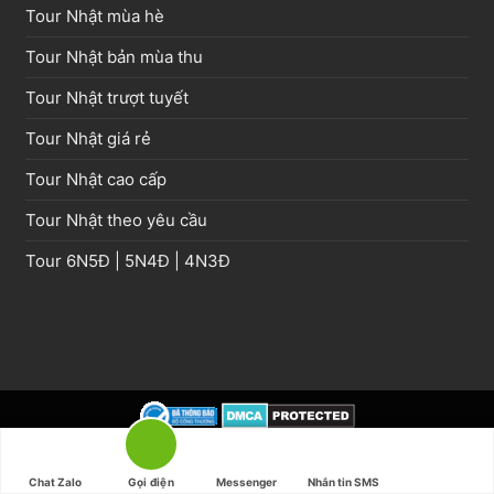
Tour Nhật mùa hè
Tour Nhật bản mùa thu
Tour Nhật trượt tuyết
Tour Nhật giá rẻ
Tour Nhật cao cấp
Tour Nhật theo yêu cầu
Tour
6N5Đ
|
5N4Đ
|
4N3Đ
©
NHATBANAZ
:
Chuyên Du lịch Nhật Bản
-
Tour Nhật bản
-
Thuê
Chat Zalo
Gọi điện
Messenger
Nhắn tin SMS