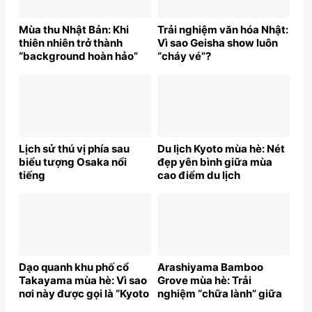
Mùa thu Nhật Bản: Khi
Trải nghiệm văn hóa Nhật:
thiên nhiên trở thành
Vì sao Geisha show luôn
“background hoàn hảo”
“cháy vé”?
Lịch sử thú vị phía sau
Du lịch Kyoto mùa hè: Nét
biểu tượng Osaka nổi
đẹp yên bình giữa mùa
tiếng
cao điểm du lịch
Dạo quanh khu phố cổ
Arashiyama Bamboo
Takayama mùa hè: Vì sao
Grove mùa hè: Trải
nơi này được gọi là “Kyoto
nghiệm “chữa lành” giữa
thu nhỏ”?
thiên nhiên Nhật Bản