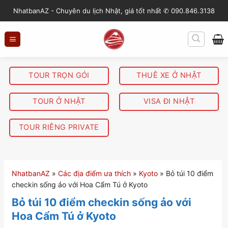
S
NhatbanAZ - Chuyên du lịch Nhật, giá tốt nhất ✆ 090.846.3138
k
i
p
t
o
TOUR TRỌN GÓI
THUÊ XE Ở NHẬT
c
o
TOUR Ở NHẬT
VISA ĐI NHẬT
n
t
TOUR RIÊNG PRIVATE
e
n
t
NhatbanAZ
»
Các địa điểm ưa thích
»
Kyoto
»
Bỏ túi 10 điểm
checkin sống ảo với Hoa Cẩm Tú ở Kyoto
Bỏ túi 10 điểm checkin sống ảo với
Hoa Cẩm Tú ở Kyoto