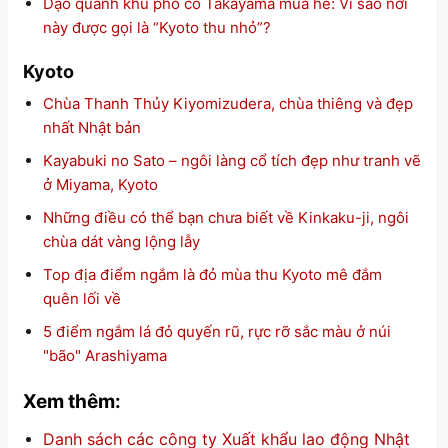
Dạo quanh khu phố cổ Takayama mùa hè: Vì sao nơi
này được gọi là “Kyoto thu nhỏ”?
Kyoto
Chùa Thanh Thủy Kiyomizudera, chùa thiêng và đẹp
nhất Nhật bản
Kayabuki no Sato – ngôi làng cổ tích đẹp như tranh vẽ
ở Miyama, Kyoto
Những điều có thể bạn chưa biết về Kinkaku-ji, ngôi
chùa dát vàng lộng lẫy
Top địa điểm ngắm là đỏ mùa thu Kyoto mê đắm
quên lối về
5 điểm ngắm lá đỏ quyến rũ, rực rỡ sắc màu ở núi
"bão" Arashiyama
Xem thêm:
Danh sách các công ty Xuất khẩu lao động Nhật