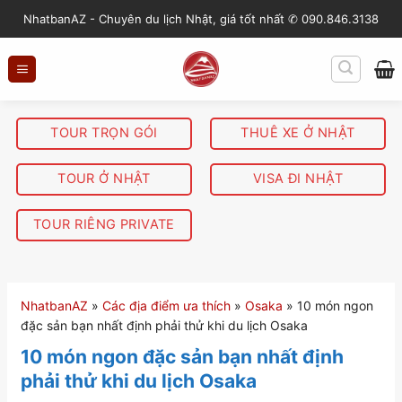
S
NhatbanAZ - Chuyên du lịch Nhật, giá tốt nhất ✆ 090.846.3138
k
i
p
t
o
TOUR TRỌN GÓI
THUÊ XE Ở NHẬT
c
o
TOUR Ở NHẬT
VISA ĐI NHẬT
n
t
TOUR RIÊNG PRIVATE
e
n
t
NhatbanAZ
»
Các địa điểm ưa thích
»
Osaka
»
10 món ngon
đặc sản bạn nhất định phải thử khi du lịch Osaka
10 món ngon đặc sản bạn nhất định
phải thử khi du lịch Osaka