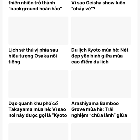
thiên nhiên trở thành
Vì sao Geisha show luôn
“background hoàn hảo”
“cháy vé”?
Lịch sử thú vị phía sau
Du lịch Kyoto mùa hè: Nét
biểu tượng Osaka nổi
đẹp yên bình giữa mùa
tiếng
cao điểm du lịch
Dạo quanh khu phố cổ
Arashiyama Bamboo
Takayama mùa hè: Vì sao
Grove mùa hè: Trải
nơi này được gọi là “Kyoto
nghiệm “chữa lành” giữa
thu nhỏ”?
thiên nhiên Nhật Bản