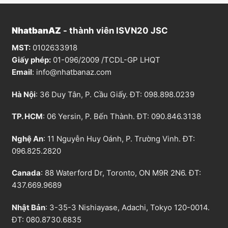
NhatbanAZ
- thành viên ISVN20 JSC
MST:
0102633918
Giấy phép:
01-096/2009 /TCDL-GP LHQT
Email
:
info@nhatbanaz.com
Hà Nội
: 36 Duy Tân, P. Cầu Giấy. ĐT:
098.898.0239
TP. HCM
: 06 Yersin, P. Bến Thành. ĐT:
090.846.3138
Nghệ An
: 11 Nguyễn Huy Oánh, P. Trường Vinh. ĐT:
096.825.2820
Canada
: 88 Waterford Dr, Toronto, ON M9R 2N6. ĐT:
437.669.9689
Nhật Bản
: 3-35-3 Nishiayase, Adachi, Tokyo 120-0014.
ĐT: 080.8730.6835