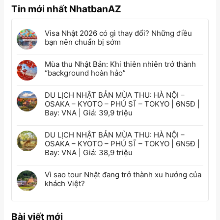
Tin mới nhất NhatbanAZ
Visa Nhật 2026 có gì thay đổi? Những điều
bạn nên chuẩn bị sớm
Mùa thu Nhật Bản: Khi thiên nhiên trở thành
“background hoàn hảo”
DU LỊCH NHẬT BẢN MÙA THU: HÀ NỘI –
OSAKA – KYOTO – PHÚ SĨ – TOKYO | 6N5Đ |
Bay: VNA | Giá: 39,9 triệu
DU LỊCH NHẬT BẢN MÙA THU: HÀ NỘI –
OSAKA – KYOTO – PHÚ SĨ – TOKYO | 6N5Đ |
Bay: VNA | Giá: 38,9 triệu
Vì sao tour Nhật đang trở thành xu hướng của
khách Việt?
Bài viết mới