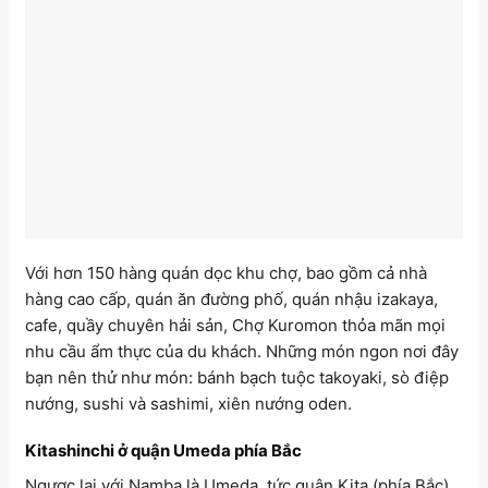
Với hơn 150 hàng quán dọc khu chợ, bao gồm cả nhà
hàng cao cấp, quán ăn đường phố, quán nhậu izakaya,
cafe, quầy chuyên hải sản, Chợ Kuromon thỏa mãn mọi
nhu cầu ẩm thực của du khách. Những món ngon nơi đây
bạn nên thử như món: bánh bạch tuộc takoyaki, sò điệp
nướng, sushi và sashimi, xiên nướng oden.
Kitashinchi ở quận Umeda phía Bắc
Ngược lại với Namba là Umeda, tức quận Kita (phía Bắc)