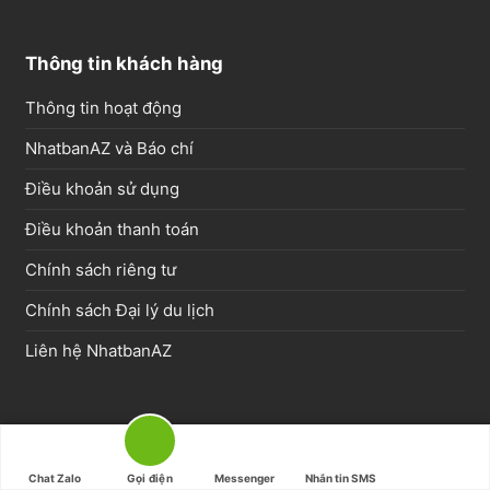
Thông tin khách hàng
Thông tin hoạt động
NhatbanAZ và Báo chí
Điều khoản sử dụng
Điều khoản thanh toán
Chính sách riêng tư
Chính sách Đại lý du lịch
Liên hệ NhatbanAZ
Tour Nhật hoa anh đào
Tour Nhật mùa hè
Chat Zalo
Gọi điện
Messenger
Nhắn tin SMS