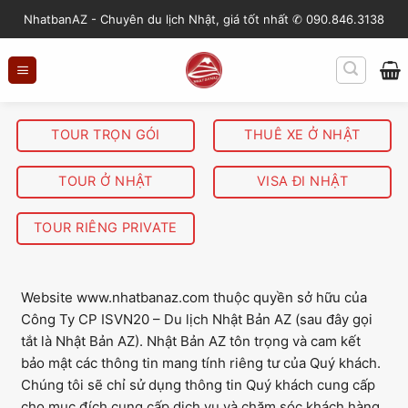
S
NhatbanAZ - Chuyên du lịch Nhật, giá tốt nhất ✆ 090.846.3138
k
i
p
t
o
TOUR TRỌN GÓI
THUÊ XE Ở NHẬT
c
o
TOUR Ở NHẬT
VISA ĐI NHẬT
n
t
TOUR RIÊNG PRIVATE
e
n
t
Website www.nhatbanaz.com thuộc quyền sở hữu của
Công Ty CP ISVN20 – Du lịch Nhật Bản AZ (sau đây gọi
tắt là Nhật Bản AZ). Nhật Bản AZ tôn trọng và cam kết
bảo mật các thông tin mang tính riêng tư của Quý khách.
Chúng tôi sẽ chỉ sử dụng thông tin Quý khách cung cấp
cho mục đích cung cấp dịch vụ và chăm sóc khách hàng.