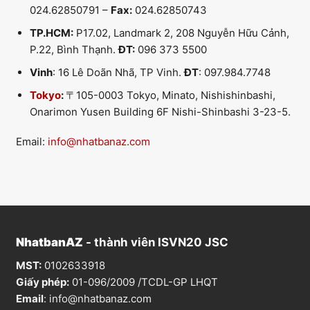
024.62850791 –
Fax:
024.62850743
TP.HCM:
P17.02, Landmark 2, 208 Nguyễn Hữu Cảnh,
P.22, Bình Thạnh.
ĐT:
096 373 5500
Vinh
: 16 Lê Doãn Nhã, TP Vinh.
ĐT
: 097.984.7748
Tokyo
:
〒105-0003 Tokyo, Minato, Nishishinbashi,
Onarimon Yusen Building 6F Nishi-Shinbashi 3-23-5.
Email:
info@nhatbanaz.com
NhatbanAZ
- thành viên ISVN20 JSC
MST:
0102633918
Giấy phép:
01-096/2009 /TCDL-GP LHQT
Email
:
info@nhatbanaz.com