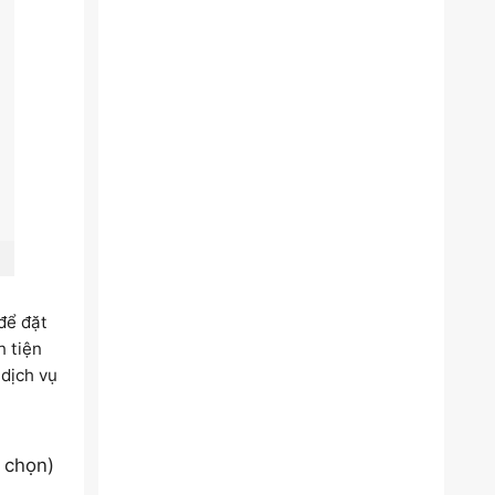
để đặt
n tiện
 dịch vụ
h chọn)