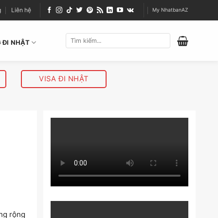
g
Liên hệ
My NhatbanAZ
 ĐI NHẬT
VISA ĐI NHẬT
ụng rộng