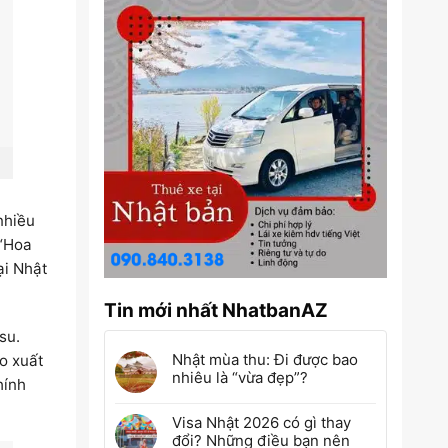
nhiều
 “Hoa
ại Nhật
Tin mới nhất NhatbanAZ
su.
Nhật mùa thu: Đi được bao
áo xuất
nhiêu là “vừa đẹp”?
hính
Visa Nhật 2026 có gì thay
đổi? Những điều bạn nên