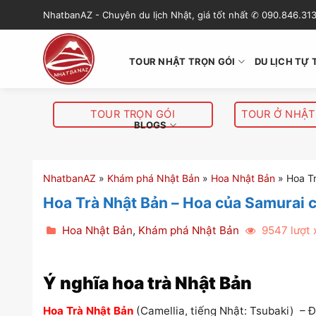
S
NhatbanAZ - Chuyên du lịch Nhật, giá tốt nhất ✆ 090.846.31
k
i
p
TOUR NHẬT TRỌN GÓI
DU LỊCH TỰ 
t
o
c
TOUR TRỌN GÓI
TOUR Ở NHẬT
o
BLOGS
n
t
e
NhatbanAZ
»
Khám phá Nhật Bản
»
Hoa Nhật Bản
»
Hoa Tr
n
Hoa Trà Nhật Bản – Hoa của Samurai c
t
Hoa Nhật Bản
,
Khám phá Nhật Bản
9547 lượt
Ý nghĩa hoa trà Nhật Bản
Hoa Trà Nhật Bản
(Camellia, tiếng Nhật: Tsubaki) – Đ