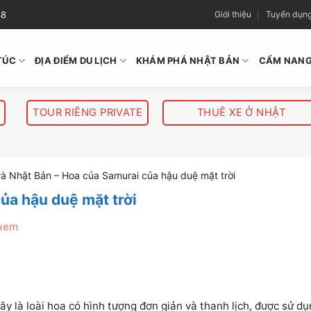
38
Giới thiệu
Tuyển dụn
TÚC
ĐỊA ĐIỂM DU LỊCH
KHÁM PHÁ NHẬT BẢN
CẨM NANG
TOUR RIÊNG PRIVATE
THUÊ XE Ở NHẬT
à Nhật Bản – Hoa của Samurai của hậu duệ mặt trời
ủa hậu duệ mặt trời
 xem
ây là loài hoa có hình tượng đơn giản và thanh lịch, được sử d