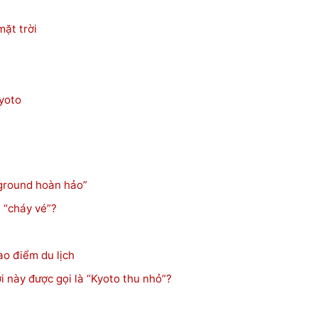
ặt trời
yoto
kground hoàn hảo”
 “cháy vé”?
ao điểm du lịch
 này được gọi là “Kyoto thu nhỏ”?