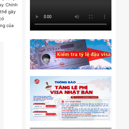
ày. Chính
 thể gây
có
ống của