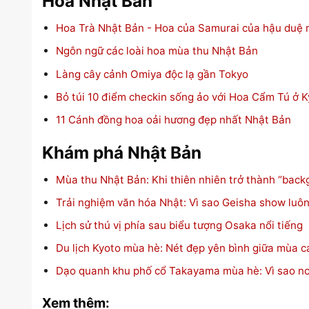
Hoa Nhật Bản
Hoa Trà Nhật Bản - Hoa của Samurai của hậu duệ m
Ngôn ngữ các loài hoa mùa thu Nhật Bản
Làng cây cảnh Omiya độc lạ gần Tokyo
Bỏ túi 10 điểm checkin sống ảo với Hoa Cẩm Tú ở K
11 Cánh đồng hoa oải hương đẹp nhất Nhật Bản
Khám phá Nhật Bản
Mùa thu Nhật Bản: Khi thiên nhiên trở thành “bac
Trải nghiệm văn hóa Nhật: Vì sao Geisha show luôn
Lịch sử thú vị phía sau biểu tượng Osaka nổi tiếng
Du lịch Kyoto mùa hè: Nét đẹp yên bình giữa mùa c
Dạo quanh khu phố cổ Takayama mùa hè: Vì sao nơi
Xem thêm: