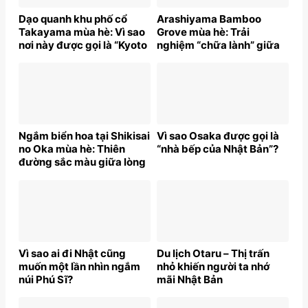
Dạo quanh khu phố cổ
Arashiyama Bamboo
Takayama mùa hè: Vì sao
Grove mùa hè: Trải
nơi này được gọi là “Kyoto
nghiệm “chữa lành” giữa
thu nhỏ”?
thiên nhiên Nhật Bản
Ngắm biển hoa tại Shikisai
Vì sao Osaka được gọi là
no Oka mùa hè: Thiên
“nhà bếp của Nhật Bản”?
đường sắc màu giữa lòng
Nhật Bản
Vì sao ai đi Nhật cũng
Du lịch Otaru – Thị trấn
muốn một lần nhìn ngắm
nhỏ khiến người ta nhớ
núi Phú Sĩ?
mãi Nhật Bản