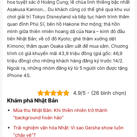
hoa tuyệt sác ở Hoàng Cung; lễ chùa linh thiêng bậc nhất
Asakusa Kannon… Du khách cũng có thể ghé qua khu vui
chơi giải trí Tokyo Disneyland và tiếp tục hành trình thăm
quan đỉnh Phú Sĩ, bên hồ Hakone thơ mộng; thả hồn
mình giữa thiên nhiên hoang dã của Nara – kinh đô đầu
tiên Nhật Bản; về cố đô Kyoto; ghé thăm xưởng dệt
Kimono; thăm quan Osaka sầm uất để mua sắm. Chương
trình có giá khuyến mãi 43,9 triệu đồng (giá gốc: 46,9
triệu đồng) cho những khách hàng đăng ký trước 14/2.
Ngoài ra, những nhóm đăng ký từ 5 người còn được tặng
iPhone 4S.
4.9/5 - (26 bình chọn)
Khám phá Nhật Bản
Mùa thu Nhật Bản: Khi thiên nhiên trở thành
“background hoàn hảo”
Trải nghiệm văn hóa Nhật: Vì sao Geisha show luôn
“cháy vé”?