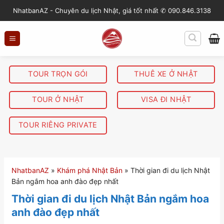
S
NhatbanAZ - Chuyên du lịch Nhật, giá tốt nhất ✆ 090.846.3138
k
i
p
t
o
TOUR TRỌN GÓI
THUÊ XE Ở NHẬT
c
o
TOUR Ở NHẬT
VISA ĐI NHẬT
n
t
TOUR RIÊNG PRIVATE
e
n
t
NhatbanAZ
»
Khám phá Nhật Bản
»
Thời gian đi du lịch Nhật
Bản ngắm hoa anh đào đẹp nhất
Thời gian đi du lịch Nhật Bản ngắm hoa
anh đào đẹp nhất