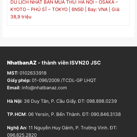
DU LỊCH NHẬT BẢN MÙA THU: HÀ NỘI – OSAKA –
KYOTO – PHÚ SĨ – TOKYO | 6N5Đ | Bay: VNA | Giá:
38,9 triệu
NhatbanAZ
- thành viên ISVN20 JSC
MST:
0102633918
Giấy phép:
01-096/2009 /TCDL-GP LHQT
Email
:
info@nhatbanaz.com
Hà Nội
: 36 Duy Tân, P. Cầu Giấy. ĐT:
098.898.0239
TP. HCM
: 06 Yersin, P. Bến Thành. ĐT:
090.846.3138
Nghệ An
: 11 Nguyễn Huy Oánh, P. Trường Vinh. ĐT:
096.825.2820