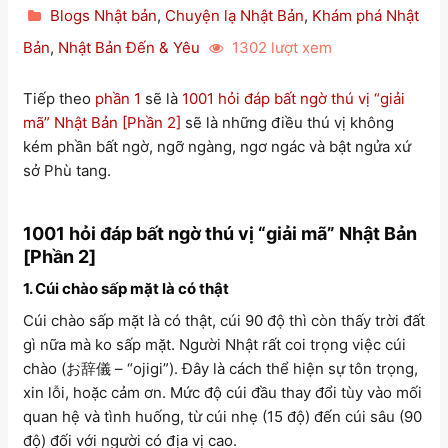
Blogs Nhật bản
,
Chuyện lạ Nhật Bản
,
Khám phá Nhật
Bản
,
Nhật Bản Đến & Yêu
1302 lượt xem
Tiếp theo
phần 1
sẽ là
1001 hỏi đáp bất ngờ thú vị “giải
mã” Nhật Bản [Phần 2]
sẽ là những điều thú vị không
kém phần bất ngờ, ngỡ ngàng, ngơ ngác và bật ngửa xứ
sở Phù tang.
1001 hỏi đáp bất ngờ thú vị “giải mã” Nhật Bản
[Phần 2]
1. Cúi chào sấp mặt là có thật
Cúi chào sấp mặt là có thật, cúi 90 độ thì còn thấy trời đất
gì nữa mà ko sấp mặt. Người Nhật rất coi trọng việc cúi
chào (お辞儀 – “ojigi”). Đây là cách thể hiện sự tôn trọng,
xin lỗi, hoặc cảm ơn. Mức độ cúi đầu thay đổi tùy vào mối
quan hệ và tình huống, từ cúi nhẹ (15 độ) đến cúi sâu (90
độ) đối với người có địa vị cao.