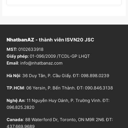
NhatbanAZ
- thành viên ISVN20 JSC
MST:
0102633918
Giấy phép:
01-096/2009 /TCDL-GP LHQT
Email
:
info@nhatbanaz.com
Hà Nội
: 36 Duy Tân, P. Cầu Giấy. ĐT:
098.898.0239
TP. HCM
: 06 Yersin, P. Bến Thành. ĐT:
090.846.3138
Nghệ An
: 11 Nguyễn Huy Oánh, P. Trường Vinh. ĐT:
096.825.2820
Canada
: 88 Waterford Dr, Toronto, ON M9R 2N6. ĐT:
437.669.9689