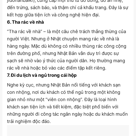
jidōhanbaiki), cung cấp mọi thứ từ đồ uống, đồ ăn nhẹ,
đến trứng, sách báo, và thậm chí cả khẩu trang. Đây là sự
kết hợp giữa tiện ích và công nghệ hiện đại.
6. Tha rác về nhà
“Tha rác về nhà” – là một câu chê trách thẳng thừng của
người Việt. Nhưng ở Nhật chuyện mang rác về nhà là
hàng ngày. Mặc dù không có nhiều thùng rác công cộng
trên đường phố, nhưng Nhật Bản vẫn duy trì được sự
sạch sẽ nhờ vào ý thức của người dân. Họ thường mang
rác về nhà hoặc bỏ vào các điểm tập kết riêng.
7. Đi du lịch và ngủ trong cái hộp
Nghe kỳ cục, nhưng Nhật Bản nổi tiếng với khách sạn
con nhộng, nơi du khách có thể ngủ trong một không
gian nhỏ như một “viên con nhộng”. Đây là loại hình
khách sạn tiện ích và tiết kiệm, đặc biệt phổ biến với
những người đi công tác ngắn ngày hoặc du khách muốn
trải nghiệm độc đáo.