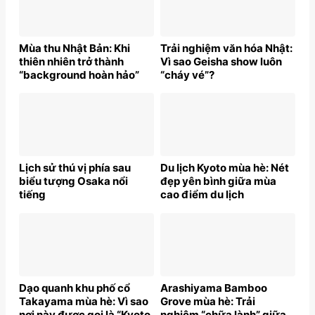
Mùa thu Nhật Bản: Khi
Trải nghiệm văn hóa Nhật:
thiên nhiên trở thành
Vì sao Geisha show luôn
“background hoàn hảo”
“cháy vé”?
Lịch sử thú vị phía sau
Du lịch Kyoto mùa hè: Nét
biểu tượng Osaka nổi
đẹp yên bình giữa mùa
tiếng
cao điểm du lịch
Dạo quanh khu phố cổ
Arashiyama Bamboo
Takayama mùa hè: Vì sao
Grove mùa hè: Trải
nơi này được gọi là “Kyoto
nghiệm “chữa lành” giữa