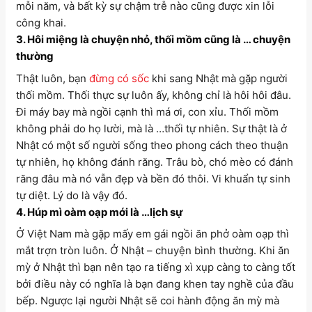
mỗi năm, và bất kỳ sự chậm trễ nào cũng được xin lỗi
công khai.
3. Hôi miệng là chuyện nhỏ, thối mồm cũng là … chuyện
thường
Thật luôn, bạn
đừng có sốc
khi sang Nhật mà gặp người
thối mồm. Thối thực sự luôn ấy, không chỉ là hôi hôi đâu.
Đi máy bay mà ngồi cạnh thì má ơi, con xỉu. Thối mồm
không phải do họ lười, mà là …thối tự nhiên. Sự thật là ở
Nhật có một số người sống theo phong cách theo thuận
tự nhiên, họ không đánh răng. Trâu bò, chó mèo có đánh
răng đâu mà nó vẫn đẹp và bền đó thôi. Vi khuẩn tự sinh
tự diệt. Lý do là vậy đó.
4. Húp mì oàm oạp mới là …lịch sự
Ở Việt Nam mà gặp mấy em gái ngồi ăn phở oàm oạp thì
mắt trợn tròn luôn. Ở Nhật – chuyện bình thường. Khi ăn
mỳ ở Nhật thì bạn nên tạo ra tiếng xì xụp càng to càng tốt
bởi điều này có nghĩa là bạn đang khen tay nghề của đầu
bếp. Ngược lại người Nhật sẽ coi hành động ăn mỳ mà