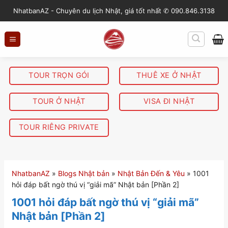
S
NhatbanAZ - Chuyên du lịch Nhật, giá tốt nhất ✆ 090.846.3138
k
i
p
t
o
TOUR TRỌN GÓI
THUÊ XE Ở NHẬT
c
o
TOUR Ở NHẬT
VISA ĐI NHẬT
n
t
TOUR RIÊNG PRIVATE
e
n
t
NhatbanAZ
»
Blogs Nhật bản
»
Nhật Bản Đến & Yêu
»
1001
hỏi đáp bất ngờ thú vị “giải mã” Nhật bản [Phần 2]
1001 hỏi đáp bất ngờ thú vị “giải mã”
Nhật bản [Phần 2]