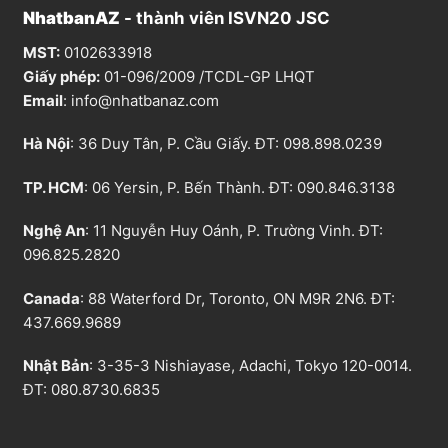
NhatbanAZ
- thành viên ISVN20 JSC
MST:
0102633918
Giấy phép:
01-096/2009 /TCDL-GP LHQT
Email
:
info@nhatbanaz.com
Hà Nội
: 36 Duy Tân, P. Cầu Giấy. ĐT:
098.898.0239
TP. HCM
: 06 Yersin, P. Bến Thành. ĐT:
090.846.3138
Nghệ An
: 11 Nguyễn Huy Oánh, P. Trường Vinh. ĐT:
096.825.2820
Canada
: 88 Waterford Dr, Toronto, ON M9R 2N6. ĐT:
437.669.9689
Nhật Bản
: 3-35-3 Nishiayase, Adachi, Tokyo 120-0014.
ĐT: 080.8730.6835