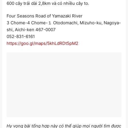
600 cây trải dài 2,8km và có nhiều cây to.
Four Seasons Road of Yamazaki River
3 Chome-4 Chome-１ Otodomachi, Mizuho-ku, Nagoya-
shi, Aichi-ken 467-0007
052-831-6161
https://goo.gl/maps/5khLdRDt5pM2
Hy vọng bài tổng hợp này có thể giúp mọi người tìm được