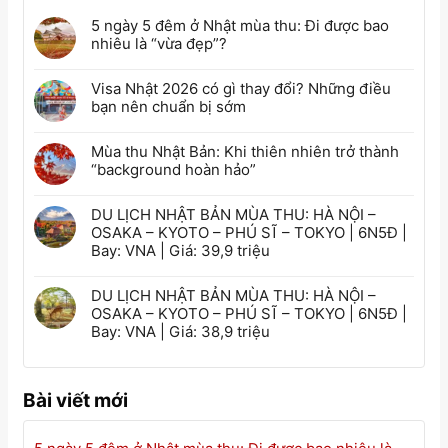
5 ngày 5 đêm ở Nhật mùa thu: Đi được bao
nhiêu là “vừa đẹp”?
Visa Nhật 2026 có gì thay đổi? Những điều
bạn nên chuẩn bị sớm
Mùa thu Nhật Bản: Khi thiên nhiên trở thành
“background hoàn hảo”
DU LỊCH NHẬT BẢN MÙA THU: HÀ NỘI –
OSAKA – KYOTO – PHÚ SĨ – TOKYO | 6N5Đ |
Bay: VNA | Giá: 39,9 triệu
DU LỊCH NHẬT BẢN MÙA THU: HÀ NỘI –
OSAKA – KYOTO – PHÚ SĨ – TOKYO | 6N5Đ |
Bay: VNA | Giá: 38,9 triệu
Bài viết mới