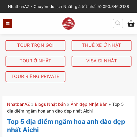
S
NhatbanAZ - Chuyên du lịch Nhật, giá tốt nhất ✆ 090.846.3138
k
i
p
t
o
TOUR TRỌN GÓI
THUÊ XE Ở NHẬT
c
o
TOUR Ở NHẬT
VISA ĐI NHẬT
n
t
TOUR RIÊNG PRIVATE
e
n
t
NhatbanAZ
»
Blogs Nhật bản
»
Ảnh đẹp Nhật Bản
»
Top 5
địa điểm ngắm hoa anh đào đẹp nhất Aichi
Top 5 địa điểm ngắm hoa anh đào đẹp
nhất Aichi