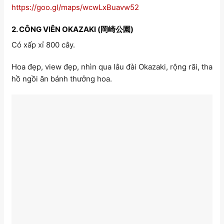
https://goo.gl/maps/wcwLxBuavw52
2. CÔNG VIÊN OKAZAKI (岡崎公園)
Có xấp xỉ 800 cây.
Hoa đẹp, view đẹp, nhìn qua lâu đài Okazaki, rộng rãi, tha
hồ ngồi ăn bánh thưởng hoa.