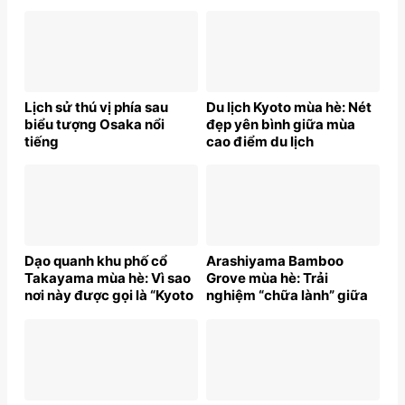
Lịch sử thú vị phía sau
Du lịch Kyoto mùa hè: Nét
biểu tượng Osaka nổi
đẹp yên bình giữa mùa
tiếng
cao điểm du lịch
Dạo quanh khu phố cổ
Arashiyama Bamboo
Takayama mùa hè: Vì sao
Grove mùa hè: Trải
nơi này được gọi là “Kyoto
nghiệm “chữa lành” giữa
thu nhỏ”?
thiên nhiên Nhật Bản