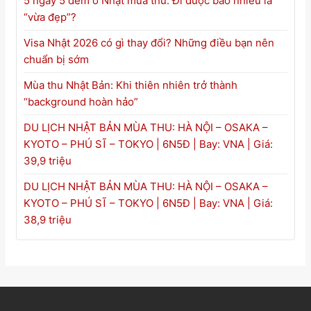
5 ngày 5 đêm ở Nhật mùa thu: Đi được bao nhiêu là
“vừa đẹp”?
Visa Nhật 2026 có gì thay đổi? Những điều bạn nên
chuẩn bị sớm
Mùa thu Nhật Bản: Khi thiên nhiên trở thành
“background hoàn hảo”
DU LỊCH NHẬT BẢN MÙA THU: HÀ NỘI – OSAKA –
KYOTO – PHÚ SĨ – TOKYO | 6N5Đ | Bay: VNA | Giá:
39,9 triệu
DU LỊCH NHẬT BẢN MÙA THU: HÀ NỘI – OSAKA –
KYOTO – PHÚ SĨ – TOKYO | 6N5Đ | Bay: VNA | Giá:
38,9 triệu