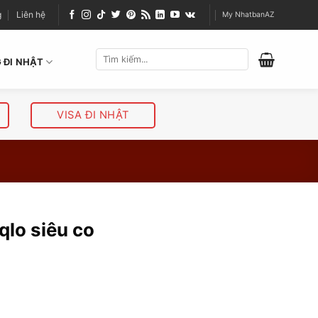
g
Liên hệ
My NhatbanAZ
 ĐI NHẬT
VISA ĐI NHẬT
lo siêu co