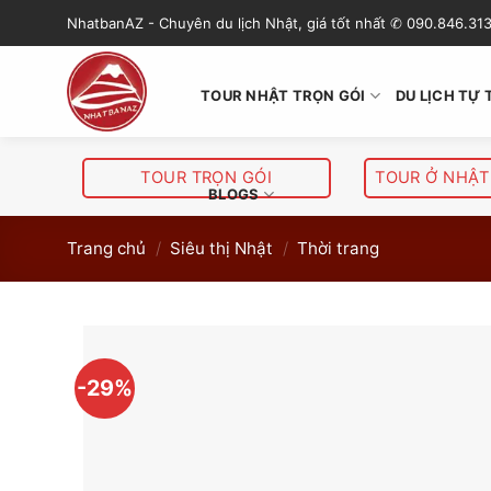
S
NhatbanAZ - Chuyên du lịch Nhật, giá tốt nhất ✆ 090.846.31
k
i
p
TOUR NHẬT TRỌN GÓI
DU LỊCH TỰ 
t
o
c
TOUR TRỌN GÓI
TOUR Ở NHẬT
o
BLOGS
n
Trang chủ
/
Siêu thị Nhật
/
Thời trang
t
e
n
t
-29%