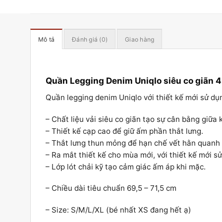
Mô tả
Đánh giá (0)
Giao hàng
Quần Legging Denim Uniqlo siêu co giãn 4
Quần legging denim Uniqlo với thiết kế mới sử dụn
– Chất liệu vải siêu co giãn tạo sự cân bằng giữa 
– Thiết kế cạp cao để giữ ấm phần thắt lưng.
– Thắt lưng thun mỏng để hạn chế vết hằn quanh
– Ra mắt thiết kế cho mùa mới, với thiết kế mới sử
– Lớp lót chải kỹ tạo cảm giác ấm áp khi mặc.
– Chiều dài tiêu chuẩn 69,5 – 71,5 cm
– Size: S/M/L/XL (bé nhất XS đang hết ạ)