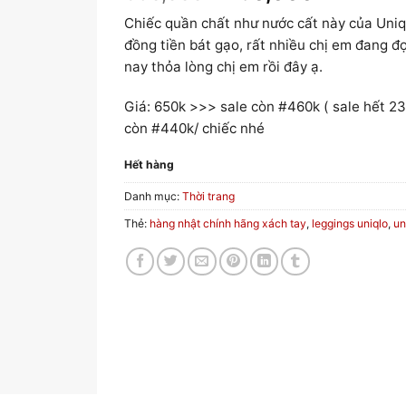
i
i
Chiếc quần chất như nước cất này của Uniql
á
á
đồng tiền bát gạo, rất nhiều chị em đang đợi
g
h
nay thỏa lòng chị em rồi đây ạ.
ố
i
c
ệ
Giá: 650k >>> sale còn #460k ( sale hết 23
l
n
à
t
còn #440k/ chiếc nhé
:
ạ
Hết hàng
6
i
5
l
Danh mục:
Thời trang
0
à
Thẻ:
hàng nhật chính hãng xách tay
,
leggings uniqlo
,
un
,
:
0
4
0
6
0
0
₫
,
.
0
0
0
₫