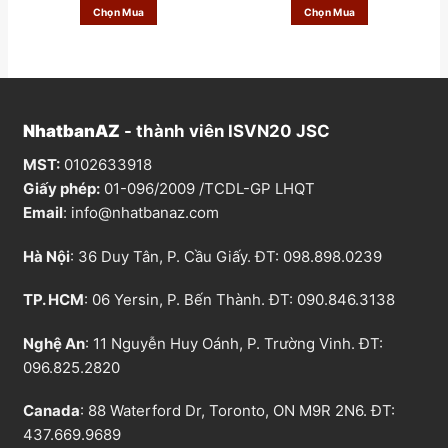
á
á
Chọn Mua
Chọn Mua
g
h
ố
i
c
ệ
l
n
à
t
:
ạ
3
i
5
l
0
à
,
:
NhatbanAZ
- thành viên ISVN20 JSC
0
2
0
8
0
0
MST:
0102633918
₫
,
.
0
Giấy phép:
01-096/2009 /TCDL-GP LHQT
0
0
Email
:
info@nhatbanaz.com
₫
.
Hà Nội
: 36 Duy Tân, P. Cầu Giấy. ĐT:
098.898.0239
TP. HCM
: 06 Yersin, P. Bến Thành. ĐT:
090.846.3138
Nghệ An
: 11 Nguyễn Huy Oánh, P. Trường Vinh. ĐT:
096.825.2820
Canada
: 88 Waterford Dr, Toronto, ON M9R 2N6. ĐT:
437.669.9689