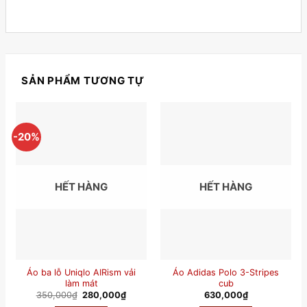
SẢN PHẨM TƯƠNG TỰ
-20%
HẾT HÀNG
HẾT HÀNG
Áo ba lỗ Uniqlo AIRism vải
Áo Adidas Polo 3-Stripes
làm mát
cub
G
G
350,000
₫
280,000
₫
630,000
₫
i
i