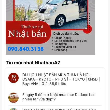
Tin mới nhất NhatbanAZ
DU LỊCH NHẬT BẢN MÙA THU: HÀ NỘI –
10
OSAKA – KYOTO – PHÚ SĨ – TOKYO | 6N5Đ |
Th8
Bay: VNA | Giá: 38,9 triệu
5 ngày 5 đêm ở Nhật mùa thu: Đi được bao
nhiêu là “vừa đẹp”?