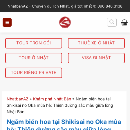
S
NhatbanAZ - Chuyên du lịch Nhật, giá tốt nhất ✆ 090.846.3138
k
i
p
t
o
TOUR TRỌN GÓI
THUÊ XE Ở NHẬT
c
o
TOUR Ở NHẬT
VISA ĐI NHẬT
n
t
TOUR RIÊNG PRIVATE
e
n
t
NhatbanAZ
»
Khám phá Nhật Bản
»
Ngắm biển hoa tại
Shikisai no Oka mùa hè: Thiên đường sắc màu giữa lòng
Nhật Bản
Ngắm biển hoa tại Shikisai no Oka mùa
hè: Thiên đường sắc màu giữa lòng