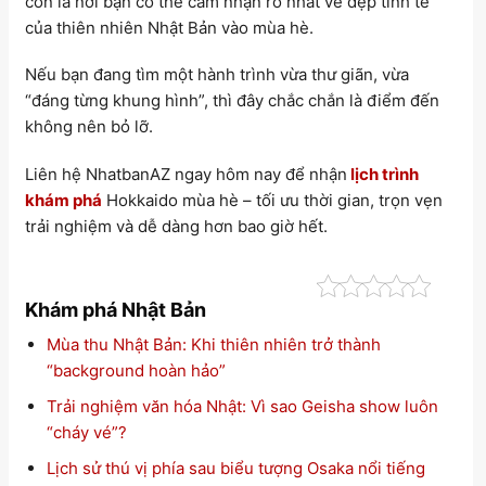
còn là nơi bạn có thể cảm nhận rõ nhất vẻ đẹp tinh tế
của thiên nhiên Nhật Bản vào mùa hè.
Nếu bạn đang tìm một hành trình vừa thư giãn, vừa
“đáng từng khung hình”, thì đây chắc chắn là điểm đến
không nên bỏ lỡ.
Liên hệ NhatbanAZ ngay hôm nay để nhận
lịch trình
khám phá
Hokkaido mùa hè – tối ưu thời gian, trọn vẹn
trải nghiệm và dễ dàng hơn bao giờ hết.
Khám phá Nhật Bản
Mùa thu Nhật Bản: Khi thiên nhiên trở thành
“background hoàn hảo”
Trải nghiệm văn hóa Nhật: Vì sao Geisha show luôn
“cháy vé”?
Lịch sử thú vị phía sau biểu tượng Osaka nổi tiếng