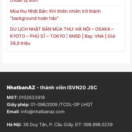
chuẩn bị sớm
Mùa thu Nhật Bản: Khi thiên nhiên trở thành
“background hoàn hảo”
DU LỊCH NHẬT BẢN MÙA THU: HÀ NỘI – OSAKA –
KYOTO – PHÚ SĨ – TOKYO | 6N5Đ | Bay: VNA | Giá:
38,9 triệu
NhatbanAZ
- thành viên ISVN20 JSC
MST:
0102633918
Giấy phép:
01-096/2009 /TCDL-GP LHQT
Email
:
info@nhatbanaz.com
Hà Nội
: 36 Duy Tân, P. Cầu Giấy. ĐT:
098.898.0239