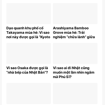
Dạo quanh khu phố cổ
Arashiyama Bamboo
Takayama mùa hè: Vì sao
Grove mùa hè: Trải
nơi này được gọi là “Kyoto
nghiệm “chữa lành” giữa
thu nhỏ”?
thiên nhiên Nhật Bản
Vì sao Osaka được gọi là
Vì sao ai đi Nhật cũng
“nhà bếp của Nhật Bản”?
muốn một lần nhìn ngắm
núi Phú Sĩ?