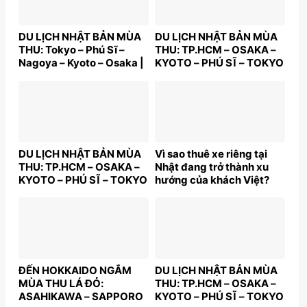
DU LỊCH NHẬT BẢN MÙA
DU LỊCH NHẬT BẢN MÙA
THU: Tokyo – Phú Sĩ –
THU: TP.HCM – OSAKA –
Nagoya – Kyoto – Osaka |
KYOTO – PHÚ SĨ – TOKYO
5N5Đ | Bay: VNA | Giá:
– TP.HCM | 5N5Đ | Bay:
40,9 triệu
VNA | Giá: 40,9 triệu
DU LỊCH NHẬT BẢN MÙA
Vì sao thuê xe riêng tại
THU: TP.HCM – OSAKA –
Nhật đang trở thành xu
KYOTO – PHÚ SĨ – TOKYO
hướng của khách Việt?
– TP.HCM | 5N5Đ | Bay:
VNA | Giá: 40,9 triệu
ĐẾN HOKKAIDO NGẮM
DU LỊCH NHẬT BẢN MÙA
MÙA THU LÁ ĐỎ:
THU: TP.HCM – OSAKA –
ASAHIKAWA – SAPPORO
KYOTO – PHÚ SĨ – TOKYO