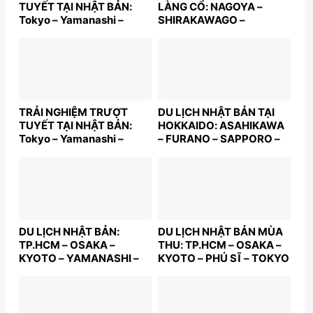
TUYẾT TẠI NHẬT BẢN:
LÀNG CỔ: NAGOYA –
Tokyo – Yamanashi –
SHIRAKAWAGO –
Nabana No Sato – Kyoto –
TAKAYAMA –
Osaka | 5N6Đ | Bay: JL |
YAMANASHI – TOKYO |
Giá: 48,9 triệu
6N6Đ | Bay: VNA | Giá:
57,5 triệu
TRẢI NGHIỆM TRƯỢT
DU LỊCH NHẬT BẢN TẠI
TUYẾT TẠI NHẬT BẢN:
HOKKAIDO: ASAHIKAWA
Tokyo – Yamanashi –
– FURANO – SAPPORO –
Nabana No Sato – Kyoto –
OTARU | 7N6Đ | Bay: JL |
Osaka | 5N5Đ | Bay: JL |
Giá: 49,9 triệu
Giá: 47,9 triệu
DU LỊCH NHẬT BẢN:
DU LỊCH NHẬT BẢN MÙA
TP.HCM – OSAKA –
THU: TP.HCM – OSAKA –
KYOTO – YAMANASHI –
KYOTO – PHÚ SĨ – TOKYO
TOKYO – TP.HCM | 5N5Đ
– TP.HCM | 5N5Đ | Bay:
| Bay: VNA | Giá: 39,9
VNA | Giá từ: 39,9 triệu
triệu