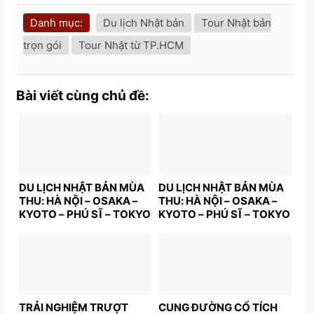
Danh mục:
Du lịch Nhật bản
Tour Nhật bản
trọn gói
Tour Nhật từ TP.HCM
Bài viết cùng chủ đề:
DU LỊCH NHẬT BẢN MÙA
DU LỊCH NHẬT BẢN MÙA
THU: HÀ NỘI – OSAKA –
THU: HÀ NỘI – OSAKA –
KYOTO – PHÚ SĨ – TOKYO
KYOTO – PHÚ SĨ – TOKYO
| 6N5Đ | Bay: VNA | Giá:
| 6N5Đ | Bay: VNA | Giá:
39,9 triệu
38,9 triệu
TRẢI NGHIỆM TRƯỢT
CUNG ĐƯỜNG CỔ TÍCH