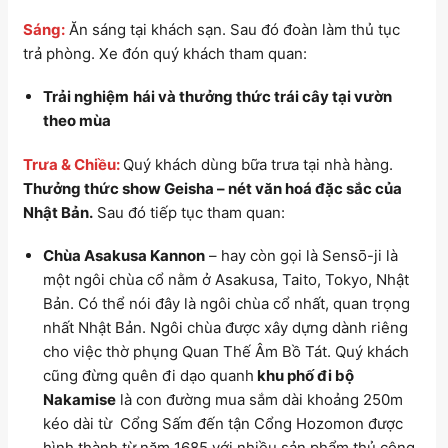
Sáng:
Ăn sáng tại khách sạn. Sau đó đoàn làm thủ tục
trả phòng. Xe đón quý khách tham quan:
Trải nghiệm
hái và thưởng thức trái cây tại vườn
theo mùa
Trưa & Chiều:
Quý khách dùng bữa trưa tại nhà hàng.
Thưởng thức show Geisha – nét văn hoá đặc sắc của
Nhật Bản.
Sau đó tiếp tục tham quan:
Chùa Asakusa Kannon
–
hay còn gọi là Sensō-ji là
một ngôi chùa cổ nằm ở Asakusa, Taito, Tokyo, Nhật
Bản. Có thể nói đây là ngôi chùa cổ nhất, quan trọng
nhất Nhật Bản. Ngôi chùa được xây dựng dành riêng
cho việc thờ phụng Quan Thế Âm Bồ Tát.
Quý khách
cũng đừng quên đi dạo quanh
khu phố đi bộ
Nakamise
là con đường mua sắm dài khoảng 250m
kéo dài từ Cổng Sấm đến tận Cổng Hozomon
được
hình thành từ năm 1685 với nhiều sản phẩm thủ công