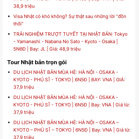
38,9 triệu
Visa Nhật có khó không? Sự thật sau những lời “đồn
thổi”
TRẢI NGHIỆM TRƯỢT TUYẾT TẠI NHẬT BẢN: Tokyo
- Yamanashi - Nabana No Sato - Kyoto - Osaka |
5N6Đ | Bay: JL | Giá: 48,9 triệu
Tour Nhật bản trọn gói
DU LỊCH NHẬT BẢN MÙA HÈ: HÀ NỘI - OSAKA -
KYOTO - PHÚ SĨ - TOKYO | 6N5Đ | BAY: VNA | GIÁ:
37,9 triệu
DU LỊCH NHẬT BẢN MÙA HÈ: HÀ NỘI - OSAKA -
KYOTO - PHÚ SĨ - TOKYO | 6N5Đ | Bay: VNA | Giá từ:
37,9 triệu
DU LỊCH NHẬT BẢN MÙA HÈ: HÀ NỘI – OSAKA –
KYOTO – PHÚ SĨ – TOKYO | 6N5Đ | Bay: VNA | Giá từ:
37,9 triệu