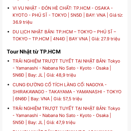
VI VU NHẬT - ĐÓN HÈ CHẤT: TP.HCM - OSAKA -
KYOTO - PHÚ SĨ - TOKYO | 5N5Đ | BAY: VNA | Giá từ:
36.9 triệu
DU LỊCH NHẬT BẢN: TP.HCM – TOKYO – PHÚ SĨ –
TOKYO – TP.HCM | 4N4Đ | BAY VNA | Giá: 27.9 triệu
Tour Nhật từ TP.HCM
TRẢI NGHIỆM TRƯỢT TUYẾT TẠI NHẬT BẢN: Tokyo
- Yamanashi - Nabana No Sato - Kyoto - Osaka |
5N6Đ | Bay: JL | Giá: 48,9 triệu
CUNG ĐƯỜNG CỔ TÍCH LÀNG CỔ: NAGOYA -
SHIRAKAWAGO - TAKAYAMA - YAMANASHI - TOKYO
| 6N6Đ | Bay: VNA | Giá: 57,5 triệu
TRẢI NGHIỆM TRƯỢT TUYẾT TẠI NHẬT BẢN: Tokyo
- Yamanashi - Nabana No Sato - Kyoto - Osaka |
5N5Đ | Bay: JL | Giá: 47,9 triệu