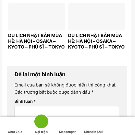
– NOBORIBETSU | 7N6Đ |
– TP.HCM | 5N5Đ | Bay:
Bay: JL | Giá: 50,9 triệu
VNA | Giá: 38,9 triệu
DU LỊCH NHẬT BẢN MÙA
DU LỊCH NHẬT BẢN MÙA
HÈ: HÀ NỘI – OSAKA –
HÈ: HÀ NỘI – OSAKA –
KYOTO – PHÚ SĨ – TOKYO
KYOTO – PHÚ SĨ – TOKYO
| 6N5Đ | BAY: VNA | GIÁ:
| 6N5Đ | Bay: VNA | Giá
37,9 triệu
từ: 37,9 triệu
Để lại một bình luận
Email của bạn sẽ không được hiển thị công khai.
Các trường bắt buộc được đánh dấu
*
Bình luận
*
Chat Zalo
Gọi điện
Messenger
Nhắn tin SMS