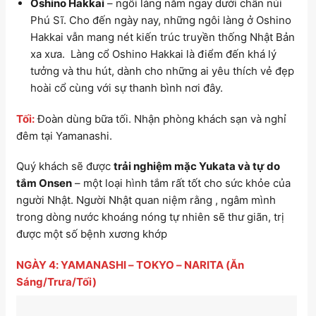
Oshino Hakkai
–
ngôi làng nằm ngay dưới chân núi
Phú Sĩ. Cho đến ngày nay, những ngôi làng ở Oshino
Hakkai vẫn mang nét kiến trúc truyền thống Nhật Bản
xa xưa. Làng cổ Oshino Hakkai là điểm đến khá lý
tưởng và thu hút, dành cho những ai yêu thích vẻ đẹp
hoài cổ cùng với sự thanh bình nơi đây.
Tối:
Đoàn dùng bữa tối. Nhận phòng khách sạn và nghỉ
đêm tại Yamanashi.
Quý khách sẽ được
trải nghiệm mặc Yukata và tự do
tắm Onsen
– một loại hình tắm rất tốt cho sức khỏe của
người Nhật. Người Nhật quan niệm rằng , ngâm mình
trong dòng nước khoáng nóng tự nhiên sẽ thư giãn, trị
được một số bệnh xương khớp
NGÀY 4: YAMANASHI – TOKYO – NARITA (Ăn
Sáng/Trưa/Tối)