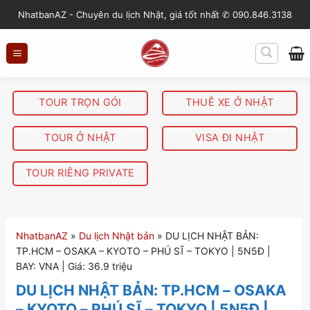
S
NhatbanAZ - Chuyên du lịch Nhật, giá tốt nhất ✆ 090.846.3138
k
i
p
t
o
TOUR TRỌN GÓI
THUÊ XE Ở NHẬT
c
o
TOUR Ở NHẬT
VISA ĐI NHẬT
n
t
TOUR RIÊNG PRIVATE
e
n
t
NhatbanAZ
»
Du lịch Nhật bản
»
DU LỊCH NHẬT BẢN:
TP.HCM – OSAKA – KYOTO – PHÚ SĨ – TOKYO | 5N5Đ |
BAY: VNA | Giá: 36.9 triệu
DU LỊCH NHẬT BẢN: TP.HCM – OSAKA
– KYOTO – PHÚ SĨ – TOKYO | 5N5Đ |