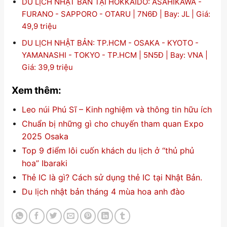
DU LỊCH NHẬT BẢN TẠI HOKKAIDO: ASAHIKAWA -
FURANO - SAPPORO - OTARU | 7N6Đ | Bay: JL | Giá:
49,9 triệu
DU LỊCH NHẬT BẢN: TP.HCM - OSAKA - KYOTO -
YAMANASHI - TOKYO - TP.HCM | 5N5Đ | Bay: VNA |
Giá: 39,9 triệu
Xem thêm:
Leo núi Phú Sĩ – Kinh nghiệm và thông tin hữu ích
Chuẩn bị những gì cho chuyến tham quan Expo
2025 Osaka
Top 9 điểm lôi cuốn khách du lịch ở “thủ phủ
hoa” Ibaraki
Thẻ IC là gì? Cách sử dụng thẻ IC tại Nhật Bản.
Du lịch nhật bản tháng 4 mùa hoa anh đào