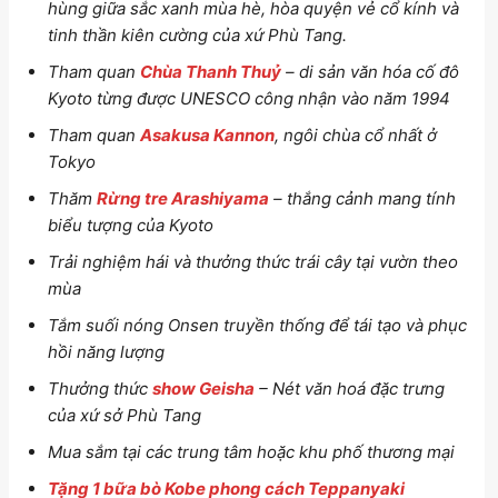
hùng giữa sắc xanh mùa hè, hòa quyện vẻ cổ kính và
tinh thần kiên cường của xứ Phù Tang.
Tham quan
Chùa Thanh Thuỷ
– di sản văn hóa cố đô
Kyoto từng được UNESCO công nhận vào năm 1994
Tham quan
Asakusa Kannon
, ngôi chùa cổ nhất ở
Tokyo
Thăm
Rừng tre Arashiyama
– thắng cảnh mang tính
biểu tượng của Kyoto
Trải nghiệm hái và thưởng thức trái cây tại vườn theo
mùa
Tắm suối nóng Onsen truyền thống
để tái tạo và phục
hồi năng lượng
Thưởng thức
show Geisha
– Nét văn hoá đặc trưng
của xứ sở Phù Tang
Mua sắm tại các trung tâm hoặc khu phố thương mại
Tặng 1 bữa bò Kobe phong cách Teppanyaki