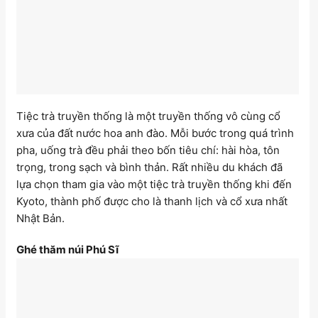
Tiệc trà truyền thống là một truyền thống vô cùng cổ
xưa của đất nước hoa anh đào. Mỗi bước trong quá trình
pha, uống trà đều phải theo bốn tiêu chí: hài hòa, tôn
trọng, trong sạch và bình thản. Rất nhiều du khách đã
lựa chọn tham gia vào một tiệc trà truyền thống khi đến
Kyoto, thành phố được cho là thanh lịch và cổ xưa nhất
Nhật Bản.
Ghé thăm núi Phú Sĩ