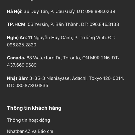
Hà Nội
: 36 Duy Tân, P. Cầu Giấy. ĐT:
098.898.0239
TP. HCM
: 06 Yersin, P. Bến Thành. ĐT:
090.846.3138
Nghệ An
: 11 Nguyễn Huy Oánh, P. Trường Vinh. ĐT:
096.825.2820
Canada
: 88 Waterford Dr, Toronto, ON M9R 2N6. ĐT:
437.669.9689
Nhật Bản
: 3-35-3 Nishiayase, Adachi, Tokyo 120-0014.
ĐT: 080.8730.6835
Thông tin khách hàng
Thông tin hoạt động
NhatbanAZ và Báo chí