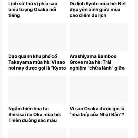
Lịch sử thú vị phía sau
Du lịch Kyoto mùa hè: Nét
biểu tượng Osaka nổi
đẹp yên bình giữa mùa
tiếng
cao điểm du lịch
Dạo quanh khu phố cổ
Arashiyama Bamboo
Takayama mùa hè: Vì sao
Grove mùa hè: Trải
nơi này được gọi là “Kyoto
nghiệm “chữa lành” giữa
thu nhỏ”?
thiên nhiên Nhật Bản
Ngắm biển hoa tại
Vì sao Osaka được gọi là
Shikisai no Oka mùa hè:
“nhà bếp của Nhật Bản”?
Thiên đường sắc màu
giữa lòng Nhật Bản