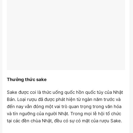
Thưởng thức sake
Sake được coi là thức uống quốc hồn quốc túy của Nhật
Bản. Loại rượu đã được phát hiện từ ngàn năm trước và
đến nay vẫn đóng một vai trò quan trọng trong văn hóa
và tín ngưỡng của người Nhật. Trong mọi lễ hội tổ chức
tại các đền chùa Nhật, đều có sự có mặt của rượu Sake.