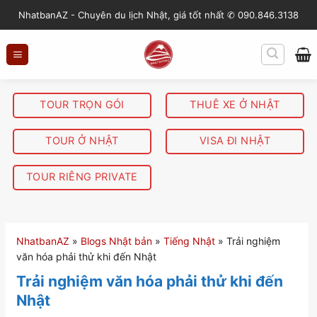
S
NhatbanAZ - Chuyên du lịch Nhật, giá tốt nhất ✆ 090.846.3138
k
i
p
t
o
TOUR TRỌN GÓI
THUÊ XE Ở NHẬT
c
o
TOUR Ở NHẬT
VISA ĐI NHẬT
n
t
TOUR RIÊNG PRIVATE
e
n
t
NhatbanAZ
»
Blogs Nhật bản
»
Tiếng Nhật
»
Trải nghiệm
văn hóa phải thử khi đến Nhật
Trải nghiệm văn hóa phải thử khi đến
Nhật