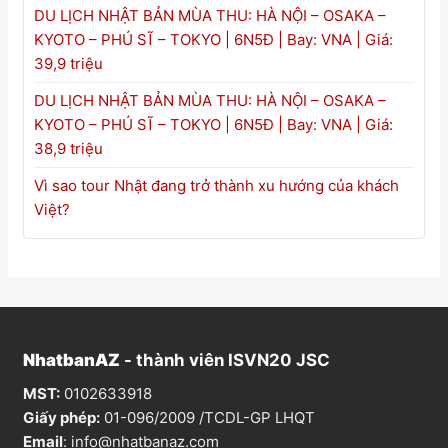
DU LỊCH NHẬT BẢN MÙA THU: HÀ NỘI – OSAKA –
KYOTO – PHÚ SĨ – TOKYO | 6N5Đ | Bay: VNA | Giá:
39,9 triệu
DU LỊCH NHẬT BẢN MÙA THU: HÀ NỘI – OSAKA –
KYOTO – PHÚ SĨ – TOKYO | 6N5Đ | Bay: VNA | Giá:
38,9 triệu
Vì sao tour Nhật đang trở thành xu hướng của khách
Việt?
NhatbanAZ
- thành viên ISVN20 JSC
MST:
0102633918
Giấy phép:
01-096/2009 /TCDL-GP LHQT
Email
:
info@nhatbanaz.com