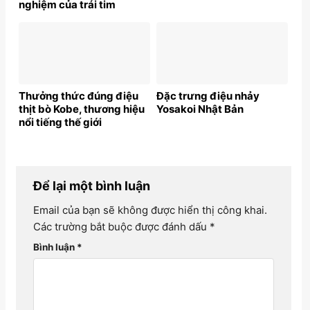
nghiệm của trái tim
Thưởng thức đúng điệu
Đặc trưng điệu nhảy
thịt bò Kobe, thương hiệu
Yosakoi Nhật Bản
nổi tiếng thế giới
Để lại một bình luận
Email của bạn sẽ không được hiển thị công khai.
Các trường bắt buộc được đánh dấu
*
Bình luận
*