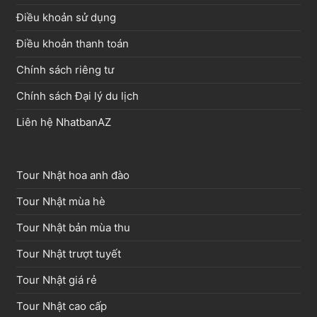
Điều khoản sử dụng
Điều khoản thanh toán
Chính sách riêng tư
Chính sách Đại lý du lịch
Liên hệ NhatbanAZ
Tour Nhật hoa anh đào
Tour Nhật mùa hè
Tour Nhật bản mùa thu
Tour Nhật trượt tuyết
Tour Nhật giá rẻ
Tour Nhật cao cấp