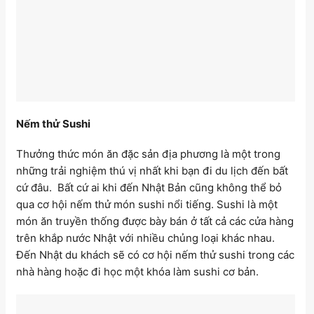
Nếm thử Sushi
Thưởng thức món ăn đặc sản địa phương là một trong
những trải nghiệm thú vị nhất khi bạn đi du lịch đến bất
cứ đâu. Bất cứ ai khi đến Nhật Bản cũng không thể bỏ
qua cơ hội nếm thử món sushi nổi tiếng. Sushi là một
món ăn truyền thống được bày bán ở tất cả các cửa hàng
trên khắp nước Nhật với nhiều chủng loại khác nhau.
Đến Nhật du khách sẽ có cơ hội nếm thử sushi trong các
nhà hàng hoặc đi học một khóa làm sushi cơ bản.