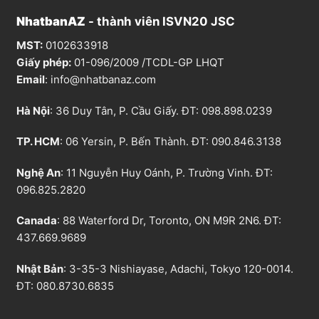
NhatbanAZ
- thành viên ISVN20 JSC
MST:
0102633918
Giấy phép:
01-096/2009 /TCDL-GP LHQT
Email
:
info@nhatbanaz.com
Hà Nội
: 36 Duy Tân, P. Cầu Giấy. ĐT:
098.898.0239
TP. HCM
: 06 Yersin, P. Bến Thành. ĐT:
090.846.3138
Nghệ An
: 11 Nguyễn Huy Oánh, P. Trường Vinh. ĐT:
096.825.2820
Canada
: 88 Waterford Dr, Toronto, ON M9R 2N6. ĐT:
437.669.9689
Nhật Bản
: 3-35-3 Nishiayase, Adachi, Tokyo 120-0014.
ĐT: 080.8730.6835