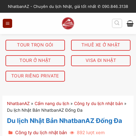
S
NhatbanAZ - Chuyên du lịch Nhật, giá tốt nhất ✆ 090.846.3138
k
i
p
t
o
TOUR TRỌN GÓI
THUÊ XE Ở NHẬT
c
o
TOUR Ở NHẬT
VISA ĐI NHẬT
n
t
TOUR RIÊNG PRIVATE
e
n
t
NhatbanAZ
»
Cẩm nang du lịch
»
Công ty du lịch nhật bản
»
Du lịch Nhật Bản NhatbanAZ Đống Đa
Du lịch Nhật Bản NhatbanAZ Đống Đa
Công ty du lịch nhật bản
892 lượt xem