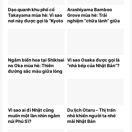
Dạo quanh khu phố cổ
Arashiyama Bamboo
Takayama mùa hè: Vì sao
Grove mùa hè: Trải
nơi này được gọi là “Kyoto
nghiệm “chữa lành” giữa
thu nhỏ”?
thiên nhiên Nhật Bản
Ngắm biển hoa tại Shikisai
Vì sao Osaka được gọi là
no Oka mùa hè: Thiên
“nhà bếp của Nhật Bản”?
đường sắc màu giữa lòng
Nhật Bản
Vì sao ai đi Nhật cũng
Du lịch Otaru – Thị trấn
muốn một lần nhìn ngắm
nhỏ khiến người ta nhớ
núi Phú Sĩ?
mãi Nhật Bản