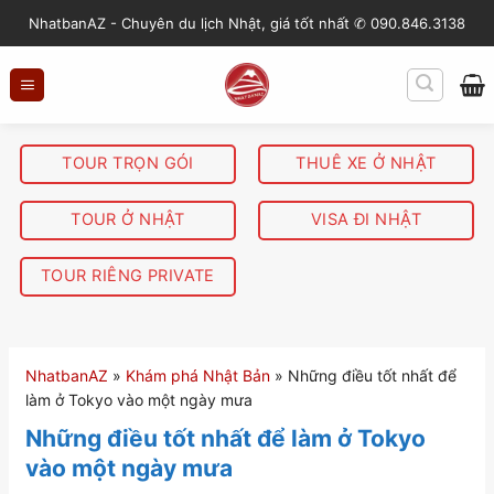
S
NhatbanAZ - Chuyên du lịch Nhật, giá tốt nhất ✆ 090.846.3138
k
i
p
t
o
TOUR TRỌN GÓI
THUÊ XE Ở NHẬT
c
o
TOUR Ở NHẬT
VISA ĐI NHẬT
n
t
TOUR RIÊNG PRIVATE
e
n
t
NhatbanAZ
»
Khám phá Nhật Bản
»
Những điều tốt nhất để
làm ở Tokyo vào một ngày mưa
Những điều tốt nhất để làm ở Tokyo
vào một ngày mưa