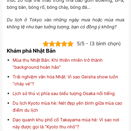
thức 20 loại thể thao trong nhà bao gồm Bowling, bi-a,
bóng bàn, bóng rổ, bóng chày, bóng đá…
Du lịch ở Tokyo vào những ngày mưa hoặc mùa mưa
không tệ như bạn tưởng tượng, bạn có đồng ý không?
5/5 - (3 bình chọn)
Khám phá Nhật Bản
Mùa thu Nhật Bản: Khi thiên nhiên trở thành
“background hoàn hảo”
Trải nghiệm văn hóa Nhật: Vì sao Geisha show luôn
“cháy vé”?
Lịch sử thú vị phía sau biểu tượng Osaka nổi tiếng
Du lịch Kyoto mùa hè: Nét đẹp yên bình giữa mùa cao
điểm du lịch
Dạo quanh khu phố cổ Takayama mùa hè: Vì sao nơi
này được gọi là “Kyoto thu nhỏ”?