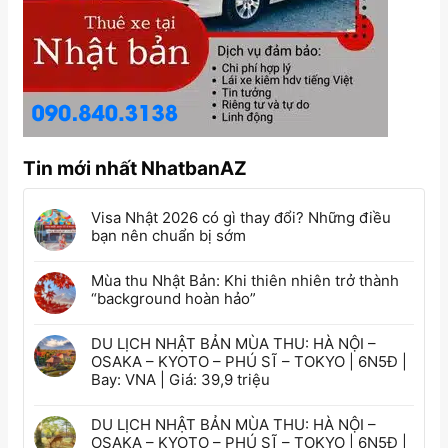
Tin mới nhất NhatbanAZ
Visa Nhật 2026 có gì thay đổi? Những điều
bạn nên chuẩn bị sớm
Mùa thu Nhật Bản: Khi thiên nhiên trở thành
“background hoàn hảo”
DU LỊCH NHẬT BẢN MÙA THU: HÀ NỘI –
OSAKA – KYOTO – PHÚ SĨ – TOKYO | 6N5Đ |
Bay: VNA | Giá: 39,9 triệu
DU LỊCH NHẬT BẢN MÙA THU: HÀ NỘI –
OSAKA – KYOTO – PHÚ SĨ – TOKYO | 6N5Đ |