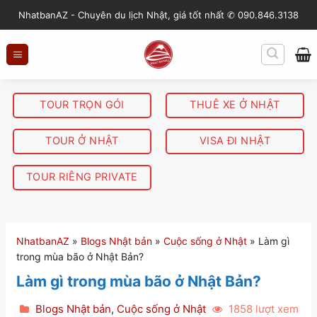
S
NhatbanAZ - Chuyên du lịch Nhật, giá tốt nhất ✆ 090.846.3138
k
i
p
t
o
TOUR TRỌN GÓI
THUÊ XE Ở NHẬT
c
o
TOUR Ở NHẬT
VISA ĐI NHẬT
n
t
TOUR RIÊNG PRIVATE
e
n
t
NhatbanAZ
»
Blogs Nhật bản
»
Cuộc sống ở Nhật
»
Làm gì
trong mùa bão ở Nhật Bản?
Làm gì trong mùa bão ở Nhật Bản?
Blogs Nhật bản
,
Cuộc sống ở Nhật
1858 lượt xem