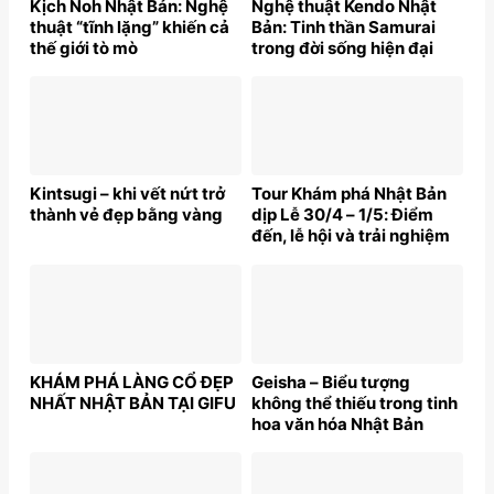
Kịch Noh Nhật Bản: Nghệ
Nghệ thuật Kendo Nhật
thuật “tĩnh lặng” khiến cả
Bản: Tinh thần Samurai
thế giới tò mò
trong đời sống hiện đại
Kintsugi – khi vết nứt trở
Tour Khám phá Nhật Bản
thành vẻ đẹp bằng vàng
dịp Lễ 30/4 – 1/5: Điểm
đến, lễ hội và trải nghiệm
đặc sắc không thể bỏ lỡ
KHÁM PHÁ LÀNG CỔ ĐẸP
Geisha – Biểu tượng
NHẤT NHẬT BẢN TẠI GIFU
không thể thiếu trong tinh
hoa văn hóa Nhật Bản