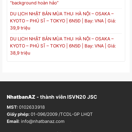
“background hoàn hảo”
DU LỊCH NHẬT BẢN MÙA THU: HÀ NỘI – OSAKA –
KYOTO – PHÚ SĨ – TOKYO | 6N5Đ | Bay: VNA | Giá:
39,9 triệu
DU LỊCH NHẬT BẢN MÙA THU: HÀ NỘI – OSAKA –
KYOTO – PHÚ SĨ – TOKYO | 6N5Đ | Bay: VNA | Giá:
38,9 triệu
NhatbanAZ
- thành viên ISVN20 JSC
MST:
0102633918
Giấy phép:
01-096/2009 /TCDL-GP LHQT
Email
:
info@nhatbanaz.com