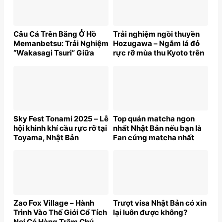
Câu Cá Trên Băng Ở Hồ
Trải nghiệm ngồi thuyền
Memanbetsu: Trải Nghiệm
Hozugawa – Ngắm lá đỏ
“Wakasagi Tsuri” Giữa
rực rỡ mùa thu Kyoto trên
Mùa Đông Hokkaido
sông Katsuragawa
Sky Fest Tonami 2025 – Lễ
Top quán matcha ngon
hội khinh khí cầu rực rỡ tại
nhất Nhật Bản nếu bạn là
Toyama, Nhật Bản
Fan cứng matcha nhất
định phải ghé!
Zao Fox Village – Hành
Trượt visa Nhật Bản có xin
Trình Vào Thế Giới Cổ Tích
lại luôn được không?
Nơi Có Hàng Trăm Chú