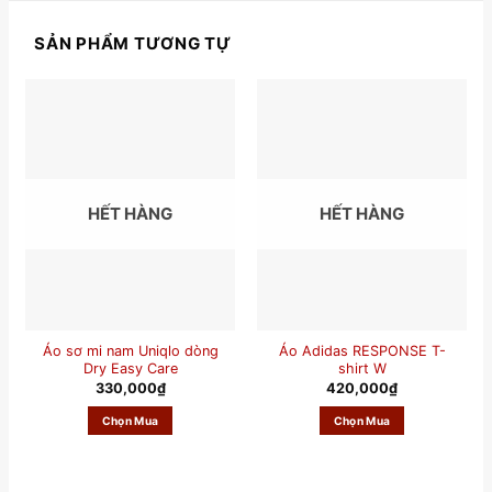
SẢN PHẨM TƯƠNG TỰ
HẾT HÀNG
HẾT HÀNG
Áo sơ mi nam Uniqlo dòng
Áo Adidas RESPONSE T-
Dry Easy Care
shirt W
330,000
₫
420,000
₫
Chọn Mua
Chọn Mua