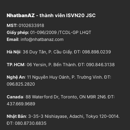
NhatbanAZ
- thành viên ISVN20 JSC
MST:
0102633918
Giấy phép:
01-096/2009 /TCDL-GP LHQT
Email
:
info@nhatbanaz.com
Hà Nội
: 36 Duy Tân, P. Cầu Giấy. ĐT:
098.898.0239
TP. HCM
: 06 Yersin, P. Bến Thành. ĐT:
090.846.3138
Nghệ An
: 11 Nguyễn Huy Oánh, P. Trường Vinh. ĐT:
096.825.2820
Canada
: 88 Waterford Dr, Toronto, ON M9R 2N6. ĐT:
437.669.9689
Nhật Bản
: 3-35-3 Nishiayase, Adachi, Tokyo 120-0014.
ĐT: 080.8730.6835