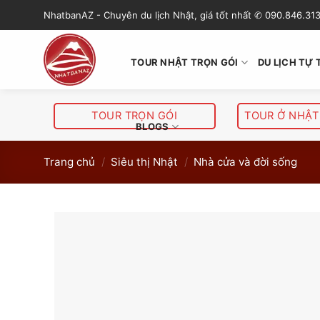
S
NhatbanAZ - Chuyên du lịch Nhật, giá tốt nhất ✆ 090.846.31
k
i
p
TOUR NHẬT TRỌN GÓI
DU LỊCH TỰ 
t
o
c
TOUR TRỌN GÓI
TOUR Ở NHẬT
o
BLOGS
n
Trang chủ
/
Siêu thị Nhật
/
Nhà cửa và đời sống
t
e
n
t