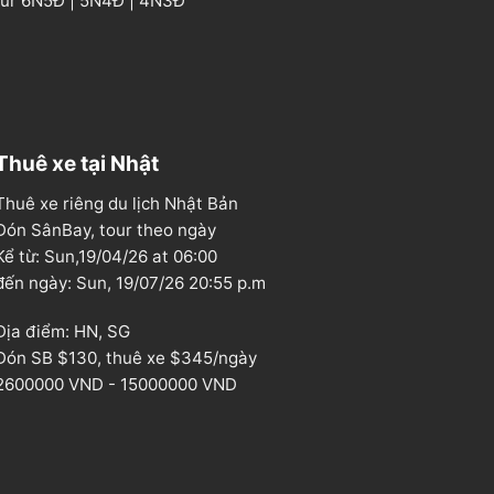
our
6N5Đ
|
5N4Đ
|
4N3Đ
Thuê xe tại Nhật
Thuê xe riêng du lịch Nhật Bản
Đón SânBay, tour theo ngày
Kể từ: Sun,19/04/26 at 06:00
đến ngày: Sun, 19/07/26 20:55 p.m
Địa điểm: HN, SG
Đón SB $130
,
thuê xe $345/ngày
2600000 VND
-
15000000 VND