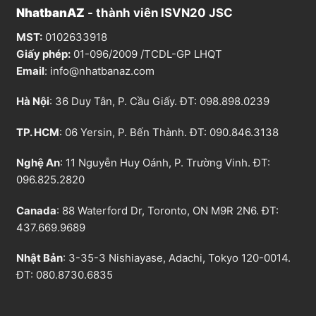
NhatbanAZ
- thành viên ISVN20 JSC
MST:
0102633918
Giấy phép:
01-096/2009 /TCDL-GP LHQT
Email
:
info@nhatbanaz.com
Hà Nội
: 36 Duy Tân, P. Cầu Giấy. ĐT:
098.898.0239
TP. HCM
: 06 Yersin, P. Bến Thành. ĐT:
090.846.3138
Nghệ An
: 11 Nguyễn Huy Oánh, P. Trường Vinh. ĐT:
096.825.2820
Canada
: 88 Waterford Dr, Toronto, ON M9R 2N6. ĐT:
437.669.9689
Nhật Bản
: 3-35-3 Nishiayase, Adachi, Tokyo 120-0014.
ĐT: 080.8730.6835