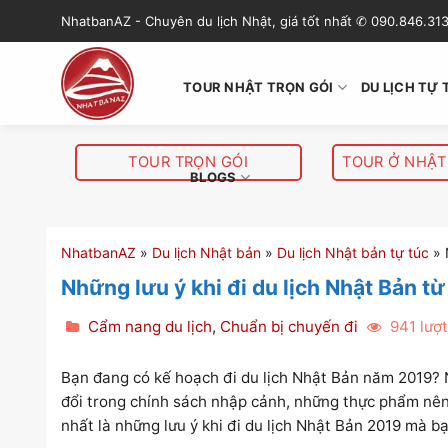
S
NhatbanAZ - Chuyên du lịch Nhật, giá tốt nhất ✆ 090.846.31
k
i
p
TOUR NHẬT TRỌN GÓI
DU LỊCH TỰ 
t
o
c
TOUR TRỌN GÓI
TOUR Ở NHẬT
o
BLOGS
n
t
e
NhatbanAZ
»
Du lịch Nhật bản
»
Du lịch Nhật bản tự túc
»
n
Những lưu ý khi đi du lịch Nhật Bản t
t
Cẩm nang du lịch
,
Chuẩn bị chuyến đi
941 lượ
Bạn đang có kế hoạch đi du lịch Nhật Bản năm 2019? Ng
đổi trong chính sách nhập cảnh, những thực phẩm nê
nhất là những lưu ý khi đi du lịch Nhật Bản 2019 mà 