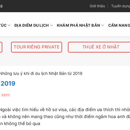
38
Giới thiệu
Tuyển dụn
TÚC
ĐỊA ĐIỂM DU LỊCH
KHÁM PHÁ NHẬT BẢN
CẨM NANG
TOUR RIÊNG PRIVATE
THUÊ XE Ở NHẬT
Những lưu ý khi đi du lịch Nhật Bản từ 2019
ừ 2019
t xem
oài việc tìm hiểu về hồ sơ visa, các địa điểm ưa thích thì nh
n và không nên mang theo cũng như thời điểm ngắm hoa anh đ
bạn không thể bỏ qua