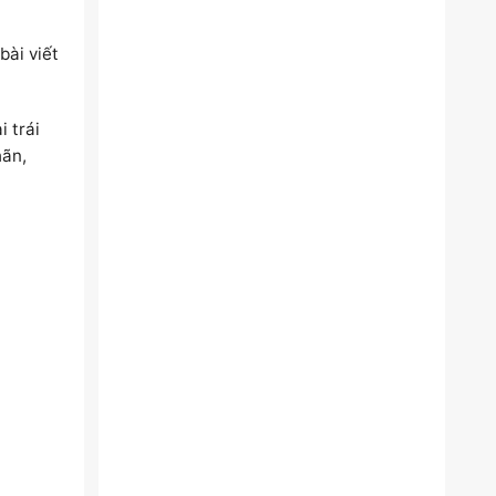
bài viết
i trái
hãn,