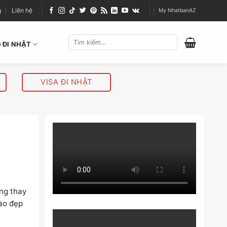
g
Liên hệ
My NhatbanAZ
 ĐI NHẬT
VISA ĐI NHẬT
ững thay
ào đẹp