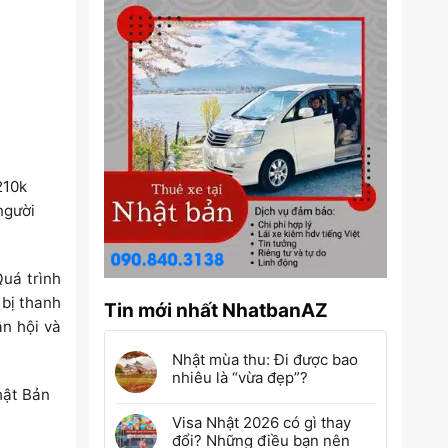
210k
người
Quá trình
 bị thanh
Tin mới nhất NhatbanAZ
n hội và
Nhật mùa thu: Đi được bao
nhiêu là “vừa đẹp”?
hật Bản
Visa Nhật 2026 có gì thay
đổi? Những điều bạn nên