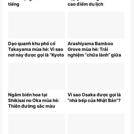
tiếng
cao điểm du lịch
Dạo quanh khu phố cổ
Arashiyama Bamboo
Takayama mùa hè: Vì sao
Grove mùa hè: Trải
nơi này được gọi là “Kyoto
nghiệm “chữa lành” giữa
thu nhỏ”?
thiên nhiên Nhật Bản
Ngắm biển hoa tại
Vì sao Osaka được gọi là
Shikisai no Oka mùa hè:
“nhà bếp của Nhật Bản”?
Thiên đường sắc màu
giữa lòng Nhật Bản