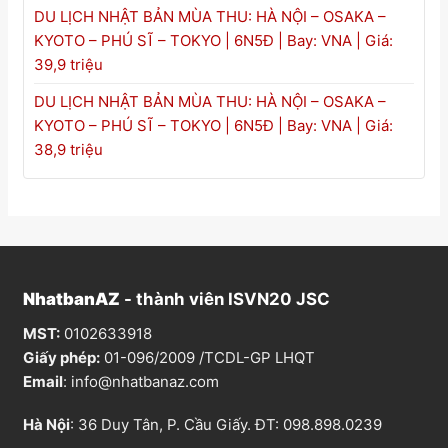
DU LỊCH NHẬT BẢN MÙA THU: HÀ NỘI – OSAKA –
KYOTO – PHÚ SĨ – TOKYO | 6N5Đ | Bay: VNA | Giá:
39,9 triệu
DU LỊCH NHẬT BẢN MÙA THU: HÀ NỘI – OSAKA –
KYOTO – PHÚ SĨ – TOKYO | 6N5Đ | Bay: VNA | Giá:
38,9 triệu
NhatbanAZ
- thành viên ISVN20 JSC
MST:
0102633918
Giấy phép:
01-096/2009 /TCDL-GP LHQT
Email
:
info@nhatbanaz.com
Hà Nội
: 36 Duy Tân, P. Cầu Giấy. ĐT:
098.898.0239