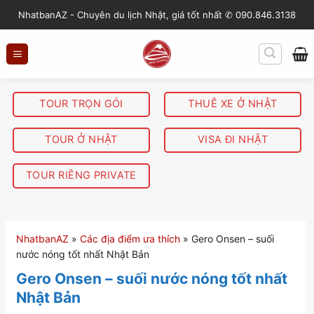
S
NhatbanAZ - Chuyên du lịch Nhật, giá tốt nhất ✆ 090.846.3138
k
i
p
t
o
TOUR TRỌN GÓI
THUÊ XE Ở NHẬT
c
o
TOUR Ở NHẬT
VISA ĐI NHẬT
n
t
TOUR RIÊNG PRIVATE
e
n
t
NhatbanAZ
»
Các địa điểm ưa thích
»
Gero Onsen – suối
nước nóng tốt nhất Nhật Bản
Gero Onsen – suối nước nóng tốt nhất
Nhật Bản