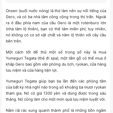
Onsen (suối nước nóng) là thứ làm nên sự nổi tiếng của
Gero, và có ba nhà tắm công cộng trong thị trấn. Ngoài
ra ở đầu phía nam của cầu Gero là một rotenburo lớn
(nhà tắm lộ thiên), bạn có thể tắm miễn phí; tuy nhiên,
nó không có cơ sở vật chất và nằm lộ thiên với cây cầu
bên trên.
Một cách tốt để thử một số trong số này là mua
Yumeguri Tegata (thẻ đi spa), một tấm gỗ có thể mua ở
khắp Gero bao gồm văn phòng du lịch, ryokan, cửa hàng
lưu niệm và cửa hàng tiện lợi.
Yumeguri Tegata giúp bạn ba lần đến các phòng tắm
của bất kỳ nhà nghỉ nào trong số khoảng ba mươi ryokan
tham gia. Nó có giá 1300 yên và dùng được trong sáu
tháng. Nó cũng làm cho một món quà lưu niệm tuyệt vời.
Nằm rải rác xung quanh thành phố là những bồn ngâm