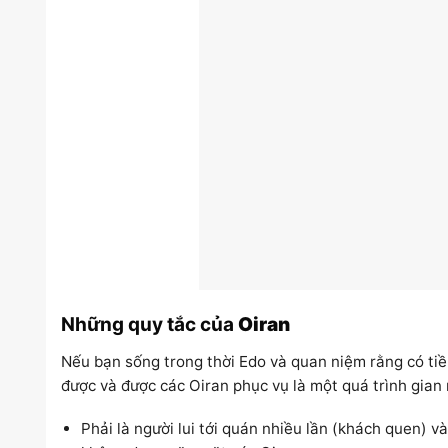
Những quy tắc của
Oiran
Nếu bạn sống trong thời Edo và quan niệm rằng có tiền 
được và được các Oiran phục vụ là một quá trình gian
Phải là người lui tới quán nhiều lần (khách quen) v