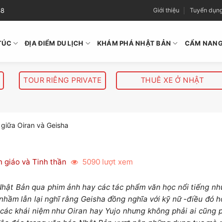
38
Giới thiệu
Tuyển dụn
TÚC
ĐỊA ĐIỂM DU LỊCH
KHÁM PHÁ NHẬT BẢN
CẨM NANG
TOUR RIÊNG PRIVATE
THUÊ XE Ở NHẬT
giữa Oiran và Geisha
n giáo và Tinh thần
5090 lượt xem
Nhật Bản qua phim ảnh hay các tác phẩm văn học nổi tiếng nh
hầm lẫn lại nghĩ rằng Geisha đồng nghĩa với kỹ nữ -điều đó 
n các khái niệm như Oiran hay Yujo nhưng không phải ai cũng 