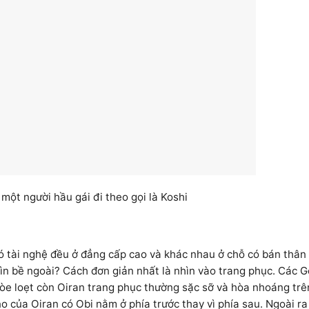
một người hầu gái đi theo gọi là Koshi
ó tài nghệ đều ở đẳng cấp cao và khác nhau ở chỗ có bán thân
hìn bề ngoài? Cách đơn giản nhất là nhìn vào trang phục. Các 
e loẹt còn Oiran trang phục thường sặc sỡ và hòa nhoáng trê
no của Oiran có Obi nằm ở phía trước thay vì phía sau. Ngoài ra