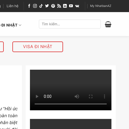
g
Liên hệ
My NhatbanAZ
 ĐI NHẬT
VISA ĐI NHẬT
ư “Hồi ức
hoàn toàn
phân biệt