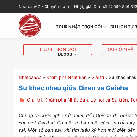
S
NhatbanAZ - Chuyên du lịch Nhật, giá tốt nhất ✆ 090.846.31
k
i
p
TOUR NHẬT TRỌN GÓI
DU LỊCH TỰ 
t
o
c
TOUR TRỌN GÓI
TOUR Ở NHẬT
o
BLOGS
n
t
e
NhatbanAZ
»
Khám phá Nhật Bản
»
Giải trí
»
Sự khác nhau 
n
Sự khác nhau giữa Oiran và Geisha
t
Giải trí
,
Khám phá Nhật Bản
,
Lễ hội và Sự kiện
,
Tô
Chúng ta được nghe rất nhiều đến Geisha khi nói về 
của một Geisha”. Có một số bạn một cách mơ hồ hay n
sai. Một số bạn sau khi tìm hiểu kỹ hơn mới biết đế