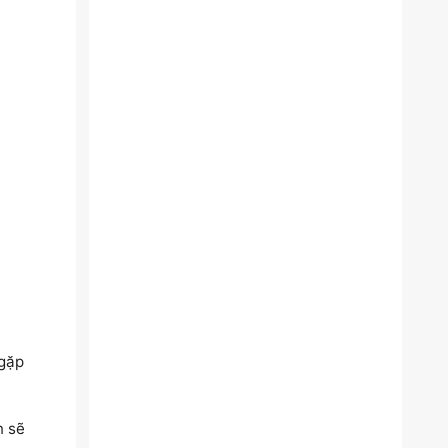
 gặp
n sẽ