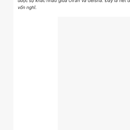
được sự khác nhau giữa Oiran và Geisha. Đây là nét
vốn nghĩ.