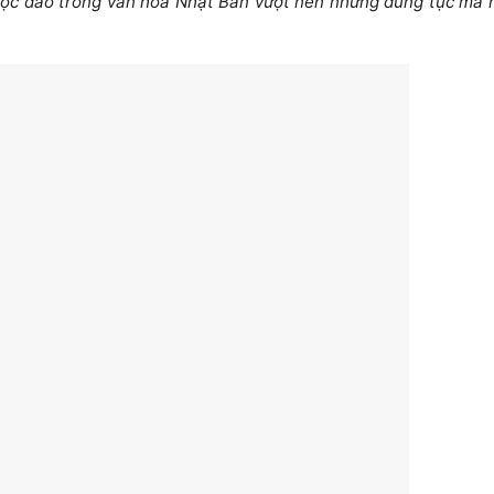
 độc đáo trong văn hóa Nhật Bản vượt nên những dung tục mà 