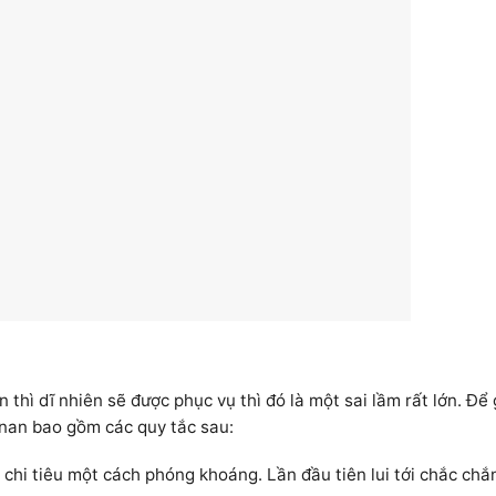
thì dĩ nhiên sẽ được phục vụ thì đó là một sai lầm rất lớn. Để
 nan bao gồm các quy tắc sau:
à chi tiêu một cách phóng khoáng. Lần đầu tiên lui tới chắc chắ