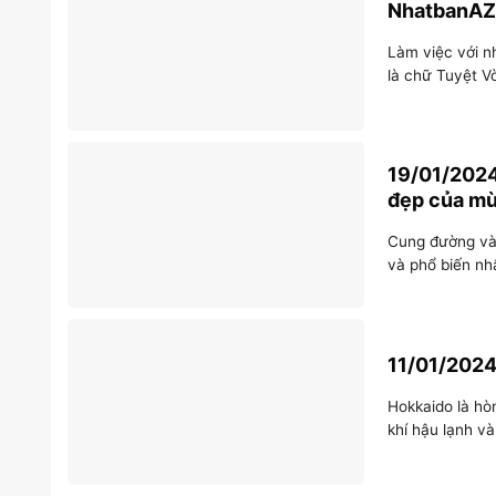
NhatbanAZ 
Làm việc với n
là chữ Tuyệt V
19/01/2024
đẹp của m
Cung đường vàn
và phổ biến nh
11/01/2024
Hokkaido là hò
khí hậu lạnh và