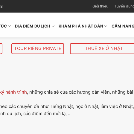
38
Giới thiệu
Tuyển dụn
TÚC
ĐỊA ĐIỂM DU LỊCH
KHÁM PHÁ NHẬT BẢN
CẨM NANG
TOUR RIÊNG PRIVATE
THUÊ XE Ở NHẬT
ký hành trình
, những chia sẻ của các hướng dẫn viên, những bài
heo các chuyên đề như Tiếng Nhật, học ở Nhật, làm việc ở Nhật, 
hình du lịch, các điểm đến mới lạ, ..