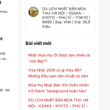
t
DU LỊCH NHẬT BẢN MÙA
 nhau
THU: HÀ NỘI – OSAKA –
KYOTO – PHÚ SĨ – TOKYO |
6N5Đ | Bay: VNA | Giá: 38,9
triệu
ệt
Bài viết mới
nhất
Nhật mùa thu: Đi được bao nhiêu là
 và...
“vừa đẹp”?
Visa Nhật 2026 có gì thay đổi?
Những điều bạn nên chuẩn bị sớm
Mùa thu Nhật Bản: Khi thiên nhiên
t. Với
trở thành “background hoàn hảo”
DU LỊCH NHẬT BẢN MÙA THU: HÀ
NỘI – OSAKA – KYOTO – PHÚ SĨ –