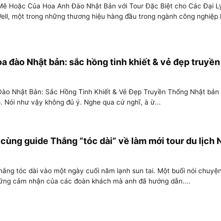
ê Hoặc Của Hoa Anh Đào Nhật Bản với Tour Đặc Biệt cho Các Đại L
ell, một trong những thương hiệu hàng đầu trong ngành công nghiệp
a đào Nhật bản: sắc hồng tinh khiết & vẻ đẹp truyền
ào Nhật Bản: Sắc Hồng Tinh Khiết & Vẻ Đẹp Truyền Thống Nhật bản 
. Nói như vậy không đủ ý. Nghe qua cứ nghĩ, à ừ...
ùng guide Thắng “tóc dài” về làm mới tour du lịch 
ắng tóc dài vào một ngày cuối năm lạnh sun tai. Một buổi nói chuyệ
hững cảm nhận của các đoàn khách mà anh đã hướng dẫn....