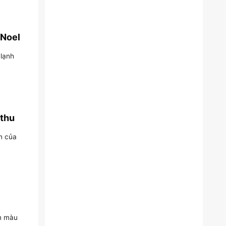
 Noel
 lạnh
 thu
n của
ển màu