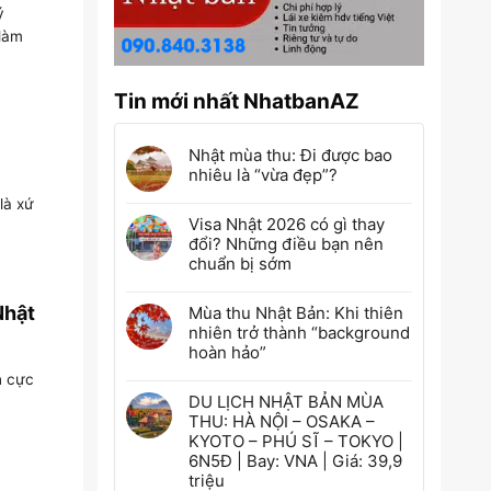
ý
 làm
Tin mới nhất NhatbanAZ
Nhật mùa thu: Đi được bao
nhiêu là “vừa đẹp”?
là xứ
Visa Nhật 2026 có gì thay
đổi? Những điều bạn nên
chuẩn bị sớm
Nhật
Mùa thu Nhật Bản: Khi thiên
nhiên trở thành “background
hoàn hảo”
n cực
DU LỊCH NHẬT BẢN MÙA
THU: HÀ NỘI – OSAKA –
KYOTO – PHÚ SĨ – TOKYO |
6N5Đ | Bay: VNA | Giá: 39,9
triệu