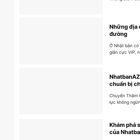
Những địa đ
đường
Ở Nhật bản có 
giãn cực VIP, n
NhatbanAZ t
chuẩn bị c
Chuyến Thăm Q
lực không ngừn
Khám phá s
của Nhatba