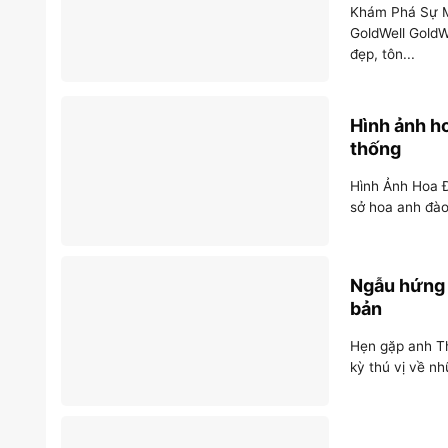
Khám Phá Sự M
GoldWell GoldW
đẹp, tôn...
Hình ảnh ho
thống
Hình Ảnh Hoa Đ
sở hoa anh đào
Ngẫu hứng c
bản
Hẹn gặp anh Th
kỳ thú vị về n