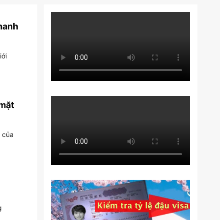
nhanh
iới
 mặt
ị của
g