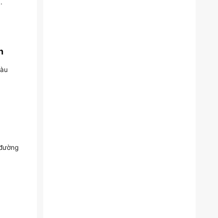
.
n
màu
 đường