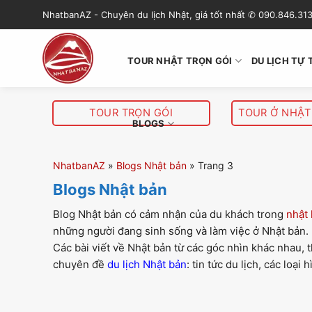
S
NhatbanAZ - Chuyên du lịch Nhật, giá tốt nhất ✆ 090.846.31
k
i
p
TOUR NHẬT TRỌN GÓI
DU LỊCH TỰ 
t
o
c
TOUR TRỌN GÓI
TOUR Ở NHẬT
o
BLOGS
n
t
NhatbanAZ
»
Blogs Nhật bản
»
Trang 3
e
Blogs Nhật bản
n
t
Blog Nhật bản có cảm nhận của du khách trong
nhật 
những người đang sinh sống và làm việc ở Nhật bản.
Các bài viết về Nhật bản từ các góc nhìn khác nhau, t
chuyên đề
du lịch Nhật bản
: tin tức du lịch, các loại 