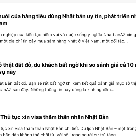
uỗi của hàng tiêu dùng Nhật bản uy tín, phát triển 
Nam
 nghiệp của kiến tạo niềm vui và cuộc sống ý nghĩa NhatbanAZ xin g
 một địa chỉ tin cậy mua sắm hàng Nhật ở Việt Nam, một đối tác...
 thật đắt đỏ, du khách bất ngờ khi so sánh giá cả 10
vụ này
ật Bản đắt đỏ. Bạn sẽ rất bất ngờ khi xem kết quả đánh giá mục sở th
anAZ sau đây. Những thông tin này cũng là kinh nghiệm...
Thủ tục xin visa thăm thân nhân Nhật Bản
ục xin visa thăm thân Nhật Bản chi tiết. Du lịch Nhật Bản – một tron
hấp dẫn không thể chối từ, với số lượng người cư trú tăng...