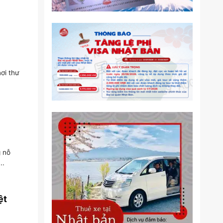
ơi thư
 nỗ
..
ệt