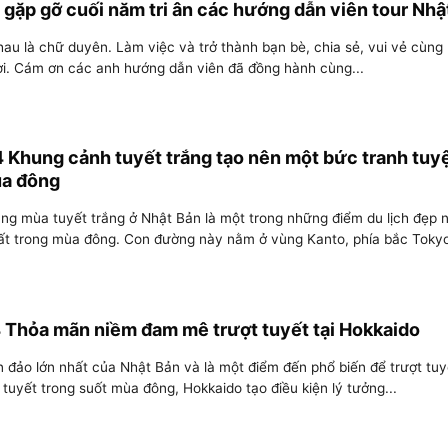
gặp gỡ cuối năm tri ân các hướng dẫn viên tour Nhậ
hau là chữ duyên. Làm việc và trở thành bạn bè, chia sẻ, vui vẻ cùng
ời. Cám ơn các anh hướng dẫn viên đã đồng hành cùng...
 Khung cảnh tuyết trắng tạo nên một bức tranh tuy
ùa đông
g mùa tuyết trắng ở Nhật Bản là một trong những điểm du lịch đẹp 
ất trong mùa đông. Con đường này nằm ở vùng Kanto, phía bắc Tokyo
 Thỏa mãn niềm đam mê trượt tuyết tại Hokkaido
n đảo lớn nhất của Nhật Bản và là một điểm đến phổ biến để trượt tuyế
 tuyết trong suốt mùa đông, Hokkaido tạo điều kiện lý tưởng...