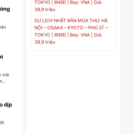
TOKYO | 6N5Đ | Bay: VNA | Giá:
ường
39,9 triệu
DU LỊCH NHẬT BẢN MÙA THU: HÀ
 hậu
NỘI – OSAKA – KYOTO – PHÚ SĨ –
TOKYO | 6N5Đ | Bay: VNA | Giá:
38,9 triệu
ời
 trải
...
o dịp
Tết