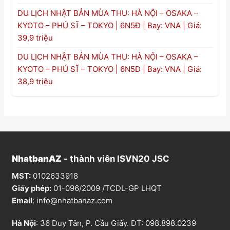
DU LỊCH NHẬT BẢN MÙA THU: HÀ NỘI – OSAKA –
KYOTO – PHÚ SĨ – TOKYO | 6N5Đ | Bay: VNA | Giá:
39,9 triệu
DU LỊCH NHẬT BẢN MÙA THU: HÀ NỘI – OSAKA –
KYOTO – PHÚ SĨ – TOKYO | 6N5Đ | Bay: VNA | Giá:
38,9 triệu
NhatbanAZ
- thành viên ISVN20 JSC
MST:
0102633918
Giấy phép:
01-096/2009 /TCDL-GP LHQT
Email
:
info@nhatbanaz.com
Hà Nội
: 36 Duy Tân, P. Cầu Giấy. ĐT:
098.898.0239