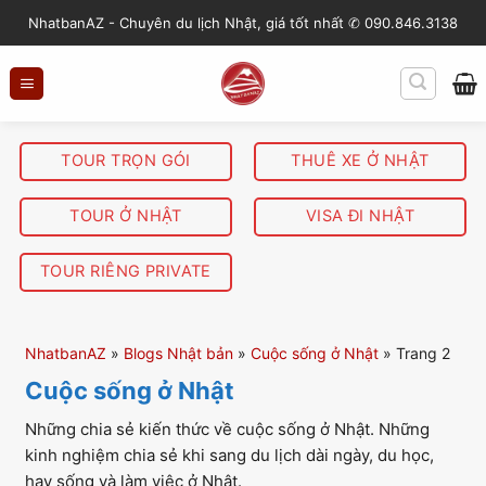
S
NhatbanAZ - Chuyên du lịch Nhật, giá tốt nhất ✆ 090.846.3138
k
i
p
t
o
TOUR TRỌN GÓI
THUÊ XE Ở NHẬT
c
o
TOUR Ở NHẬT
VISA ĐI NHẬT
n
t
TOUR RIÊNG PRIVATE
e
n
t
NhatbanAZ
»
Blogs Nhật bản
»
Cuộc sống ở Nhật
»
Trang 2
Cuộc sống ở Nhật
Những chia sẻ kiến thức về cuộc sống ở Nhật. Những
kinh nghiệm chia sẻ khi sang du lịch dài ngày, du học,
hay sống và làm việc ở Nhật.