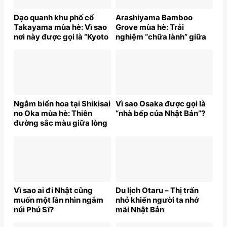
Dạo quanh khu phố cổ
Arashiyama Bamboo
Takayama mùa hè: Vì sao
Grove mùa hè: Trải
nơi này được gọi là “Kyoto
nghiệm “chữa lành” giữa
thu nhỏ”?
thiên nhiên Nhật Bản
Ngắm biển hoa tại Shikisai
Vì sao Osaka được gọi là
no Oka mùa hè: Thiên
“nhà bếp của Nhật Bản”?
đường sắc màu giữa lòng
Nhật Bản
Vì sao ai đi Nhật cũng
Du lịch Otaru – Thị trấn
muốn một lần nhìn ngắm
nhỏ khiến người ta nhớ
núi Phú Sĩ?
mãi Nhật Bản