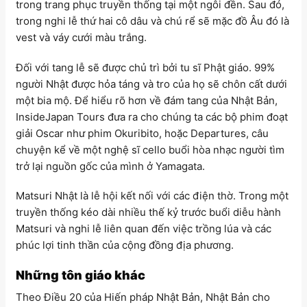
trong trang phục truyền thống tại một ngôi đền. Sau đó,
trong nghi lễ thứ hai cô dâu và chú rể sẽ mặc đồ Âu đó là
vest và váy cưới màu trắng.
Đối với tang lễ sẽ được chủ trì bởi tu sĩ Phật giáo. 99%
người Nhật được hỏa táng và tro của họ sẽ chôn cất dưới
một bia mộ. Để hiểu rõ hơn về đám tang của Nhật Bản,
InsideJapan Tours đưa ra cho chúng ta các bộ phim đoạt
giải Oscar như phim Okuribito, hoặc Departures, câu
chuyện kể về một nghệ sĩ cello buổi hòa nhạc người tìm
trở lại nguồn gốc của mình ở Yamagata.
Matsuri Nhật là lễ hội kết nối với các điện thờ. Trong một
truyền thống kéo dài nhiều thế kỷ trước buổi diễu hành
Matsuri và nghi lễ liên quan đến việc trồng lúa và các
phúc lợi tinh thần của cộng đồng địa phương.
Những tôn giáo khác
Theo Điều 20 của Hiến pháp Nhật Bản, Nhật Bản cho