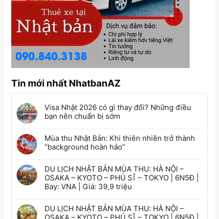
Tin mới nhất NhatbanAZ
Visa Nhật 2026 có gì thay đổi? Những điều
bạn nên chuẩn bị sớm
Mùa thu Nhật Bản: Khi thiên nhiên trở thành
“background hoàn hảo”
DU LỊCH NHẬT BẢN MÙA THU: HÀ NỘI –
OSAKA – KYOTO – PHÚ SĨ – TOKYO | 6N5Đ |
Bay: VNA | Giá: 39,9 triệu
DU LỊCH NHẬT BẢN MÙA THU: HÀ NỘI –
OSAKA – KYOTO – PHÚ SĨ – TOKYO | 6N5Đ |