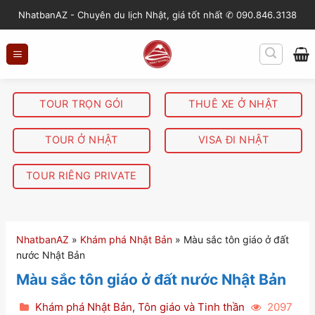
S
NhatbanAZ - Chuyên du lịch Nhật, giá tốt nhất ✆ 090.846.3138
k
i
p
t
o
TOUR TRỌN GÓI
THUÊ XE Ở NHẬT
c
o
TOUR Ở NHẬT
VISA ĐI NHẬT
n
t
TOUR RIÊNG PRIVATE
e
n
t
NhatbanAZ
»
Khám phá Nhật Bản
»
Màu sắc tôn giáo ở đất
nước Nhật Bản
Màu sắc tôn giáo ở đất nước Nhật Bản
Khám phá Nhật Bản
,
Tôn giáo và Tinh thần
2097