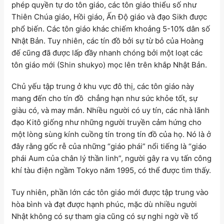
phép quyền tự do tôn giáo, các tôn giáo thiểu số như
Thiên Chúa giáo, Hồi giáo, Ấn Độ giáo và đạo Sikh được
phổ biến. Các tôn giáo khác chiếm khoảng 5-10% dân số
Nhật Bản. Tuy nhiên, các tín đồ bởi sự từ bỏ của Hoàng
đế cũng đã được lấp đầy nhanh chóng bởi một loạt các
tôn giáo mới (Shin shukyo) mọc lên trên khắp Nhật Bản.
Chủ yếu tập trung ở khu vực đô thị, các tôn giáo này
mang đến cho tín đồ chẳng hạn như sức khỏe tốt, sự
giàu có, và may mắn. Nhiều người có uy tín, các nhà lãnh
đạo Kitô giống như những người truyền cảm hứng cho
một lòng sùng kính cuồng tín trong tín đồ của họ. Nó là ở
đây rằng gốc rễ của những “giáo phái” nổi tiếng là “giáo
phái Aum của chân lý thần linh”, người gây ra vụ tấn công
khí tàu điện ngầm Tokyo năm 1995, có thể được tìm thấy.
Tuy nhiên, phần lớn các tôn giáo mới được tập trung vào
hòa bình và đạt được hạnh phúc, mặc dù nhiều người
Nhật không có sự tham gia cũng có sự nghi ngờ về tổ