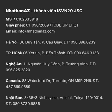
NhatbanAZ
- thành viên ISVN20 JSC
MST:
0102633918
Giấy phép:
01-096/2009 /TCDL-GP LHQT
Email
:
info@nhatbanaz.com
Hà Nội
: 36 Duy Tân, P. Cầu Giấy. ĐT:
098.898.0239
TP. HCM
: 06 Yersin, P. Bến Thành. ĐT:
090.846.3138
Nghệ An
: 11 Nguyễn Huy Oánh, P. Trường Vinh. ĐT:
096.825.2820
Canada
: 88 Waterford Dr, Toronto, ON M9R 2N6. ĐT:
437.669.9689
Nhật Bản
: 3-35-3 Nishiayase, Adachi, Tokyo 120-0014.
ĐT: 080.8730.6835