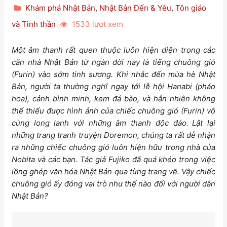
Khám phá Nhật Bản
,
Nhật Bản Đến & Yêu
,
Tôn giáo
và Tinh thần
1533 lượt xem
Một âm thanh rất quen thuộc luôn hiện diện trong các
căn nhà Nhật Bản từ ngàn đời nay là tiếng chuông gió
(Furin) vào sớm tinh sương. Khi nhắc đến mùa hè Nhật
Bản, người ta thường nghĩ ngay tới lễ hội Hanabi (pháo
hoa), cảnh bình minh, kem đá bào, và hẳn nhiên không
thể thiếu được hình ảnh của chiếc chuông gió (Furin) vô
cùng long lanh với những âm thanh độc đáo.
Lật lại
những trang tranh truyện Doremon, chúng ta rất dễ nhận
ra những chiếc chuông gió luôn hiện hữu trong nhà của
Nobita và các bạn. Tác giả Fujiko đã quá khéo trong việc
lồng ghép văn hóa Nhật Bản qua từng trang vẽ. Vậy chiếc
chuông gió ấy đóng vai trò như thế nào đối với người dân
Nhật Bản?