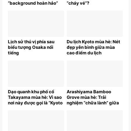
“background hoàn hảo”
“cháy vé”?
Lịch sử thú vị phía sau
Du lịch Kyoto mùa hè: Nét
biểu tượng Osaka nổi
đẹp yên bình giữa mùa
tiếng
cao điểm du lịch
Dạo quanh khu phố cổ
Arashiyama Bamboo
Takayama mùa hè: Vì sao
Grove mùa hè: Trải
nơi này được gọi là “Kyoto
nghiệm “chữa lành” giữa
thu nhỏ”?
thiên nhiên Nhật Bản