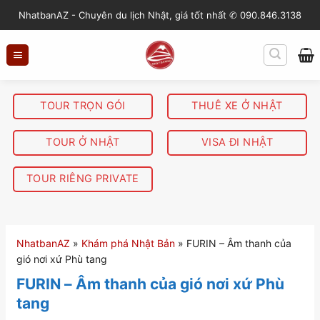
S
NhatbanAZ - Chuyên du lịch Nhật, giá tốt nhất ✆ 090.846.3138
k
i
p
t
o
TOUR TRỌN GÓI
THUÊ XE Ở NHẬT
c
o
TOUR Ở NHẬT
VISA ĐI NHẬT
n
t
TOUR RIÊNG PRIVATE
e
n
t
NhatbanAZ
»
Khám phá Nhật Bản
»
FURIN – Âm thanh của
gió nơi xứ Phù tang
FURIN – Âm thanh của gió nơi xứ Phù
tang