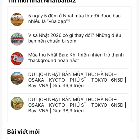
Tin mới nhất NhatbanAZ
5 ngày 5 đêm ở Nhật mùa thu: Đi được bao
nhiêu là “vừa đẹp”?
Visa Nhật 2026 có gì thay đổi? Những điều
bạn nên chuẩn bị sớm
Mùa thu Nhật Bản: Khi thiên nhiên trở thành
“background hoàn hảo”
DU LỊCH NHẬT BẢN MÙA THU: HÀ NỘI –
OSAKA – KYOTO – PHÚ SĨ – TOKYO | 6N5Đ |
Bay: VNA | Giá: 39,9 triệu
DU LỊCH NHẬT BẢN MÙA THU: HÀ NỘI –
OSAKA – KYOTO – PHÚ SĨ – TOKYO | 6N5Đ |
Bay: VNA | Giá: 38,9 triệu
Bài viết mới