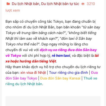
Du lịch Nhật bản
,
Du lịch Nhật bản tự túc
3210
lượt xem
Bạn sắp có chuyến công tác Tokyo, bạn đang chuẩn bị
cho nhóm đi du lịch Nhật Bản, bạn băn khoăn “
từ sân bay
Tokyo về trung tâm bằng cách nào?
“, “
không biết tiếng
Nhật thì làm sao về khách sạn?
“, “
đón taxi ở Sân bay
Tokyo như thế nào?
“. Dẹp ngay những lo lắng cho
chuyến đi vui vẻ với
dịch vụ xe riêng đưa đón Sân bay
về Tokyo
với chi phí hợp lý,
rẻ hơn taxi
, và đặc biệt là
lái
xe hoặc hướng dẫn tiếng Việt
.
Hãy tham khảo dịch vụ hỗ trợ cho chuyến du lịch riêng tư
của bạn:
xin visa đi Nhật
|
Tour riêng cho gia đình
|
Đưa
đón Sân bay Tokyo
|
Đưa đón Sân bay Kansai
|
Thuê xe
riêng du lịch Nhật bản
.