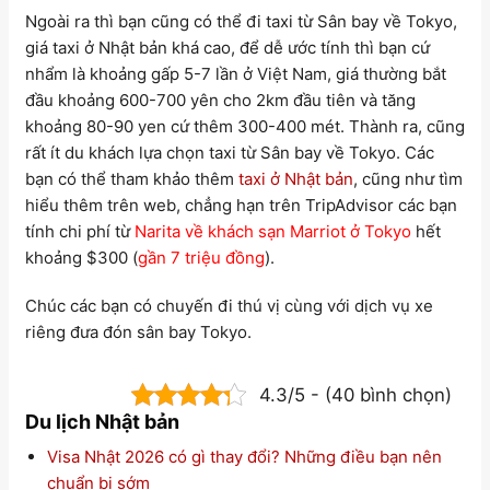
Ngoài ra thì bạn cũng có thể đi taxi từ Sân bay về Tokyo,
giá taxi ở Nhật bản khá cao, để dễ ước tính thì bạn cứ
nhẩm là khoảng gấp 5-7 lần ở Việt Nam, giá thường bắt
đầu khoảng 600-700 yên cho 2km đầu tiên và tăng
khoảng 80-90 yen cứ thêm 300-400 mét. Thành ra, cũng
rất ít du khách lựa chọn taxi từ Sân bay về Tokyo. Các
bạn có thể tham khảo thêm
taxi ở Nhật bản
, cũng như tìm
hiểu thêm trên web, chẳng hạn trên TripAdvisor các bạn
tính chi phí từ
Narita về khách sạn Marriot ở Tokyo
hết
khoảng $300 (
gần 7 triệu đồng
).
Chúc các bạn có chuyến đi thú vị cùng với dịch vụ xe
riêng đưa đón sân bay Tokyo.
4.3/5 - (40 bình chọn)
Du lịch Nhật bản
Visa Nhật 2026 có gì thay đổi? Những điều bạn nên
chuẩn bị sớm