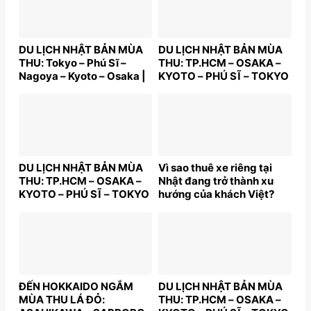
DU LỊCH NHẬT BẢN MÙA
DU LỊCH NHẬT BẢN MÙA
THU: Tokyo – Phú Sĩ –
THU: TP.HCM – OSAKA –
Nagoya – Kyoto – Osaka |
KYOTO – PHÚ SĨ – TOKYO
5N5Đ | Bay: VNA | Giá:
– TP.HCM | 5N5Đ | Bay:
40,9 triệu
VNA | Giá: 40,9 triệu
DU LỊCH NHẬT BẢN MÙA
Vì sao thuê xe riêng tại
THU: TP.HCM – OSAKA –
Nhật đang trở thành xu
KYOTO – PHÚ SĨ – TOKYO
hướng của khách Việt?
– TP.HCM | 5N5Đ | Bay:
VNA | Giá: 40,9 triệu
ĐẾN HOKKAIDO NGẮM
DU LỊCH NHẬT BẢN MÙA
MÙA THU LÁ ĐỎ:
THU: TP.HCM – OSAKA –