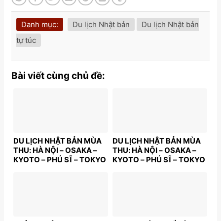
Danh mục:
Du lịch Nhật bản
Du lịch Nhật bản
tự túc
Bài viết cùng chủ đề:
DU LỊCH NHẬT BẢN MÙA
DU LỊCH NHẬT BẢN MÙA
THU: HÀ NỘI – OSAKA –
THU: HÀ NỘI – OSAKA –
KYOTO – PHÚ SĨ – TOKYO
KYOTO – PHÚ SĨ – TOKYO
| 6N5Đ | Bay: VNA | Giá:
| 6N5Đ | Bay: VNA | Giá:
39,9 triệu
38,9 triệu