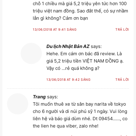
chỗ 1 chiều mà giá 5,2 triệu yên tức hơn 100
triệu việt nam đồng. Sao đắt thế, có sự nhầm
lẫn gì không? Cảm ơn bạn
13/06/2018 AT 9:41 SÁNG
TRẢ LỜI
Du lịch Nhật Bản AZ
says:
Hehe. Em cám ơn bác đã review. Là
giá 5,2 triệu tiền VIỆT NAM ĐỒNG ạ.
Vậy có …rẻ quá không ạ?
13/06/2018 AT 9:42 SÁNG
TRẢ LỜI
Trang
says:
Tôi muốn thuê xe từ sân bay narita về tokyo
cho 6 người và di núi phú sỹ 1 ngày. Vui lòng
liên hệ và báo giá dùm nhé. Dt 09454……, co
the lien he qua viber, zalo nhe!