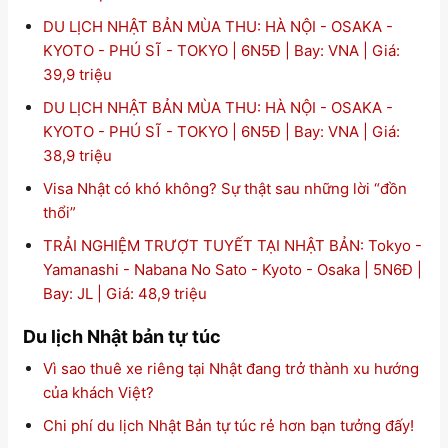
DU LỊCH NHẬT BẢN MÙA THU: HÀ NỘI - OSAKA -
KYOTO - PHÚ SĨ - TOKYO | 6N5Đ | Bay: VNA | Giá:
39,9 triệu
DU LỊCH NHẬT BẢN MÙA THU: HÀ NỘI - OSAKA -
KYOTO - PHÚ SĨ - TOKYO | 6N5Đ | Bay: VNA | Giá:
38,9 triệu
Visa Nhật có khó không? Sự thật sau những lời “đồn
thổi”
TRẢI NGHIỆM TRƯỢT TUYẾT TẠI NHẬT BẢN: Tokyo -
Yamanashi - Nabana No Sato - Kyoto - Osaka | 5N6Đ |
Bay: JL | Giá: 48,9 triệu
Du lịch Nhật bản tự túc
Vì sao thuê xe riêng tại Nhật đang trở thành xu hướng
của khách Việt?
Chi phí du lịch Nhật Bản tự túc rẻ hơn bạn tưởng đấy!