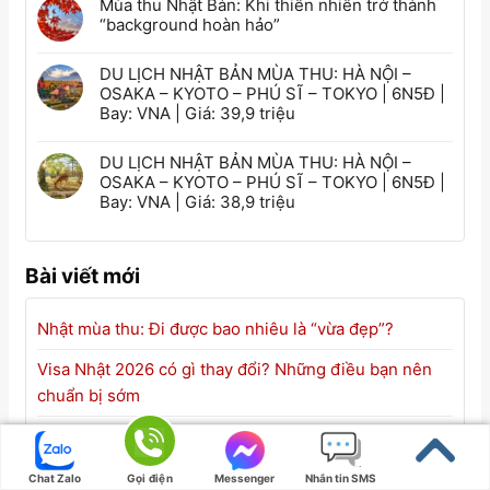
Mùa thu Nhật Bản: Khi thiên nhiên trở thành
“background hoàn hảo”
DU LỊCH NHẬT BẢN MÙA THU: HÀ NỘI –
OSAKA – KYOTO – PHÚ SĨ – TOKYO | 6N5Đ |
Bay: VNA | Giá: 39,9 triệu
DU LỊCH NHẬT BẢN MÙA THU: HÀ NỘI –
OSAKA – KYOTO – PHÚ SĨ – TOKYO | 6N5Đ |
Bay: VNA | Giá: 38,9 triệu
Bài viết mới
Nhật mùa thu: Đi được bao nhiêu là “vừa đẹp”?
Visa Nhật 2026 có gì thay đổi? Những điều bạn nên
chuẩn bị sớm
Mùa thu Nhật Bản: Khi thiên nhiên trở thành
“background hoàn hảo”
Chat Zalo
Gọi điện
Messenger
Nhắn tin SMS