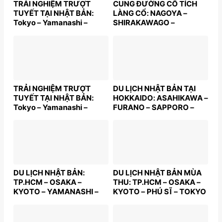
TRẢI NGHIỆM TRƯỢT
CUNG ĐƯỜNG CỔ TÍCH
TUYẾT TẠI NHẬT BẢN:
LÀNG CỔ: NAGOYA –
Tokyo – Yamanashi –
SHIRAKAWAGO –
Nabana No Sato – Kyoto –
TAKAYAMA –
Osaka | 5N6Đ | Bay: JL |
YAMANASHI – TOKYO |
Giá: 48,9 triệu
6N6Đ | Bay: VNA | Giá:
57,5 triệu
TRẢI NGHIỆM TRƯỢT
DU LỊCH NHẬT BẢN TẠI
TUYẾT TẠI NHẬT BẢN:
HOKKAIDO: ASAHIKAWA –
Tokyo – Yamanashi –
FURANO – SAPPORO –
Nabana No Sato – Kyoto –
OTARU | 7N6Đ | Bay: JL |
Osaka | 5N5Đ | Bay: JL |
Giá: 49,9 triệu
Giá: 47,9 triệu
DU LỊCH NHẬT BẢN:
DU LỊCH NHẬT BẢN MÙA
TP.HCM – OSAKA –
THU: TP.HCM – OSAKA –
KYOTO – YAMANASHI –
KYOTO – PHÚ SĨ – TOKYO
TOKYO – TP.HCM | 5N5Đ |
– TP.HCM | 5N5Đ | Bay:
Bay: VNA | Giá: 39,9 triệu
VNA | Giá từ: 39,9 triệu