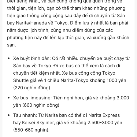
biết tiếng Nhật, và bạn cũng không quá quan trọng về
thời gian, tiện ích, bạn có thể tham khảo những phương
tiện giao thông công cộng sau đây để di chuyển từ Sân
bay Narita/Haneda về Tokyo. Điểm lưu ý nhất là bạn phải
nắm được lịch trình, cũng như điểm dừng của các
phương tiện này để lên kịp thời gian, và xuống gần khách
sạn.
Xe buýt bình dân: Có rất nhiều chuyến xe buýt chạy từ
Sân bay về Tokyo. Đi xe bus có thể xem là cách di
chuyển tiết kiệm nhất. Xe bus công cộng Tokyo
Shuttle giá vé 1 chiều Narita-Tokyo khoảng 1000 yên
(220 nghìn đồng).
Xe bus limousine: Tiện nghi hơn, giá vé khoảng 3.000
yên (660 nghìn đồng)
Tàu nhanh: Từ Narita bạn có thể đi Narita Express
hay Keisei Skyliner, giá vé khoảng 2.500-3000 yên
(550-660 nghìn).