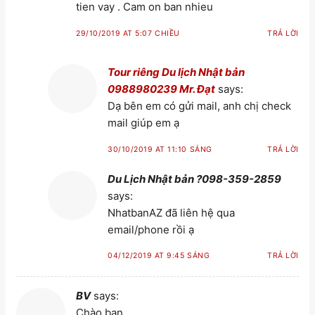
tien vay . Cam on ban nhieu
29/10/2019 AT 5:07 CHIỀU
TRẢ LỜI
Tour riêng Du lịch Nhật bản
0988980239 Mr. Đạt
says:
Dạ bên em có gửi mail, anh chị check
mail giúp em ạ
30/10/2019 AT 11:10 SÁNG
TRẢ LỜI
Du Lịch Nhật bản ?098-359-2859
says:
NhatbanAZ đã liên hệ qua
email/phone rồi ạ
04/12/2019 AT 9:45 SÁNG
TRẢ LỜI
BV
says:
Chào bạn,