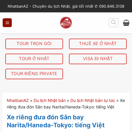
S
NhatbanAZ - Chuyên du lịch Nhật, giá tốt nhất ✆ 090.846.3138
k
i
p
t
o
TOUR TRỌN GÓI
THUÊ XE Ở NHẬT
c
o
TOUR Ở NHẬT
VISA ĐI NHẬT
n
t
TOUR RIÊNG PRIVATE
e
n
t
NhatbanAZ
»
Du lịch Nhật bản
»
Du lịch Nhật bản tự túc
»
Xe
riêng đưa đón Sân bay Narita/Haneda-Tokyo: tiếng Việt
Xe riêng đưa đón Sân bay
Narita/Haneda-Tokyo: tiếng Việt