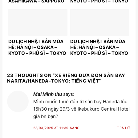
ASAHIKAWA – SAPPORO
KYOTO – PHÚ SĨ – TOKYO
– NOBORIBETSU | 7N6Đ |
– TP.HCM | 5N5Đ | Bay:
Bay: JL | Giá: 50,9 triệu
VNA | Giá: 38,9 triệu
DU LỊCH NHẬT BẢN MÙA
DU LỊCH NHẬT BẢN MÙA
HÈ: HÀ NỘI – OSAKA –
HÈ: HÀ NỘI – OSAKA –
KYOTO – PHÚ SĨ – TOKYO
KYOTO – PHÚ SĨ – TOKYO
| 6N5Đ | Bay: VNA | Giá từ:
| 6N5Đ | Bay: VNA | Giá từ:
37,9 triệu
37,9 triệu
23 THOUGHTS ON “
XE RIÊNG ĐƯA ĐÓN SÂN BAY
NARITA/HANEDA-TOKYO: TIẾNG VIỆT
”
Mai Minh thu
says:
Mình muốn thuê đón từ sân bay Haneda lúc
15h30 ngày 29/3 về Ikebukuro Central Hotel
giá bn bạn?
28/03/2025 AT 11:39 SÁNG
TRẢ LỜI