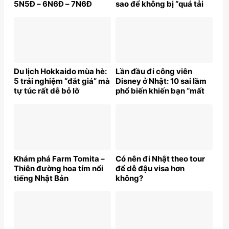
5N5Đ – 6N6Đ – 7N6Đ
sao để không bị “quá tải
trải nghiệm”?
Du lịch Hokkaido mùa hè:
Lần đầu đi công viên
5 trải nghiệm “đắt giá” mà
Disney ở Nhật: 10 sai lầm
tự túc rất dễ bỏ lỡ
phổ biến khiến bạn “mất
vui” cả chuyến đi
Khám phá Farm Tomita –
Có nên đi Nhật theo tour
Thiên đường hoa tím nổi
để dễ đậu visa hơn
tiếng Nhật Bản
không?