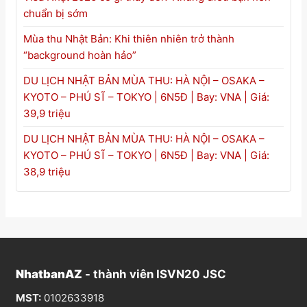
chuẩn bị sớm
Mùa thu Nhật Bản: Khi thiên nhiên trở thành
“background hoàn hảo”
DU LỊCH NHẬT BẢN MÙA THU: HÀ NỘI – OSAKA –
KYOTO – PHÚ SĨ – TOKYO | 6N5Đ | Bay: VNA | Giá:
39,9 triệu
DU LỊCH NHẬT BẢN MÙA THU: HÀ NỘI – OSAKA –
KYOTO – PHÚ SĨ – TOKYO | 6N5Đ | Bay: VNA | Giá:
38,9 triệu
NhatbanAZ
- thành viên ISVN20 JSC
MST:
0102633918