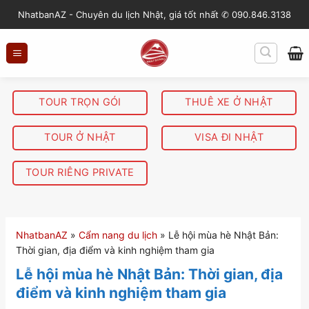
S
NhatbanAZ - Chuyên du lịch Nhật, giá tốt nhất ✆ 090.846.3138
k
i
p
t
o
TOUR TRỌN GÓI
THUÊ XE Ở NHẬT
c
o
TOUR Ở NHẬT
VISA ĐI NHẬT
n
t
TOUR RIÊNG PRIVATE
e
n
t
NhatbanAZ
»
Cẩm nang du lịch
»
Lễ hội mùa hè Nhật Bản:
Thời gian, địa điểm và kinh nghiệm tham gia
Lễ hội mùa hè Nhật Bản: Thời gian, địa
điểm và kinh nghiệm tham gia