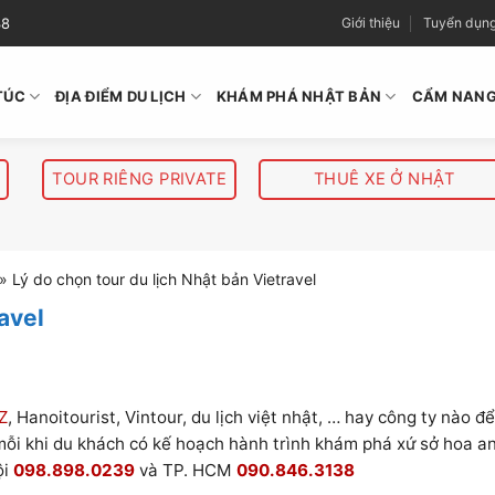
38
Giới thiệu
Tuyển dụn
TÚC
ĐỊA ĐIỂM DU LỊCH
KHÁM PHÁ NHẬT BẢN
CẨM NANG
TOUR RIÊNG PRIVATE
THUÊ XE Ở NHẬT
»
Lý do chọn tour du lịch Nhật bản Vietravel
avel
Z
, Hanoitourist, Vintour, du lịch việt nhật, … hay công ty nào đ
 mỗi khi du khách có kế hoạch hành trình khám phá xứ sở hoa a
ội
098.898.0239
và TP. HCM
090.846.3138