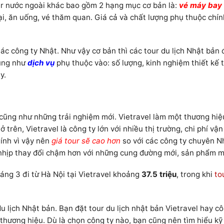
ur nước ngoài khác bao gồm 2 hạng mục cơ bản là:
vé máy bay
 lại, ăn uống, vé thăm quan. Giá cả và chất lượng phụ thuộc chí
tác công ty Nhật. Như vậy cơ bản thì các tour du lịch Nhật bản
cũng như
dịch vụ
phụ thuộc vào: số lượng, kinh nghiệm thiết kế t
y.
 cũng như những trải nghiệm mới. Vietravel làm một thương hiệ
 trên, Vietravel là công ty lớn với nhiều thị trường, chi phí vậ
hính vì vậy nên
giá tour sẽ cao hơn
so với các công ty chuyên N
ắt nhịp thay đổi chậm hơn với những cung đường mới, sản phẩm m
áng 3 đi từ Hà Nội tại Vietravel khoảng
37.5 triệu
, trong khi
to
u lịch Nhật bản. Bạn đặt tour du lịch nhật bản Vietravel hay cô
à thương hiệu. Dù là chọn công ty nào, bạn cũng nên tìm hiểu kỹ