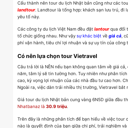
Cấu thành nên tour du lịch Nhật bản cũng như các to
landtour
. Landtour là tổng hợp: khách sạn lưu trú, đi
yêu tố này.
Các công ty du lịch Việt Nam đều đặt
lantour
qua đối 
tổ chức giống nhau. Như vậy
sự khác biệt
về
giá cả
, 
phí vận hành, tiêu chí lợi nhuận và sự uy tín của công t
Có nên lựa chọn tour Vietravel
Câu trả lời là NÊN nếu bạn không quan tâm về giá cả,
năm, tâm lý sẽ tin tường hơn. Tuy nhiên như phân tích ở
cao, kỳ vọng lợi nhuận của các nhà đầu tư cao hơn. C
Ngoài ra, việc dàn trải nhiều thị trường, Vietravel b
Giá tour du lịch Nhật bản cung vàng 6N5D giữa đầu th
Nhatbanaz là
30.9 triệu
.
Trên đây là những phân tích để bạn hiểu về việc tour d
nào là quyết định của bạn giữa chi phí, trải nghiệm v