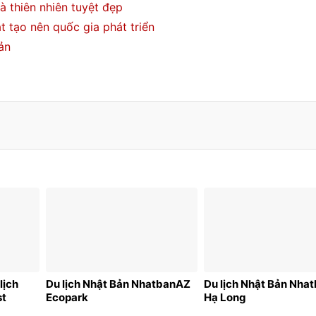
à thiên nhiên tuyệt đẹp
t tạo nên quốc gia phát triển
ản
lịch
Du lịch Nhật Bản NhatbanAZ
Du lịch Nhật Bản Nha
st
Ecopark
Hạ Long