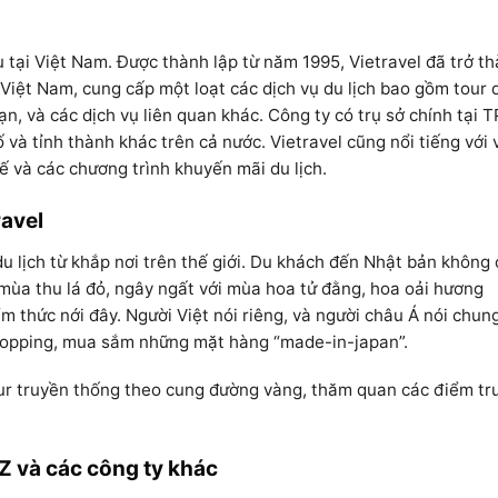
u tại Việt Nam. Được thành lập từ năm 1995, Vietravel đã trở t
 Việt Nam, cung cấp một loạt các dịch vụ du lịch bao gồm tour d
n, và các dịch vụ liên quan khác. Công ty có trụ sở chính tại T
và tỉnh thành khác trên cả nước. Vietravel cũng nổi tiếng với 
tế và các chương trình khuyến mãi du lịch.
ravel
 lịch từ khắp nơi trên thế giới. Du khách đến Nhật bản không 
ùa thu lá đỏ, ngây ngất với mùa hoa tử đằng, hoa oải hương
m thức nới đây. Người Việt nói riêng, và người châu Á nói chung
shopping, mua sắm những mặt hàng “made-in-japan”.
tour truyền thống theo cung đường vàng, thăm quan các điểm tr
Z và các công ty khác