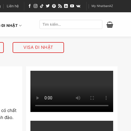
g
Liên hệ
My NhatbanAZ
 ĐI NHẬT
VISA ĐI NHẬT
ể có chất
nh đào.