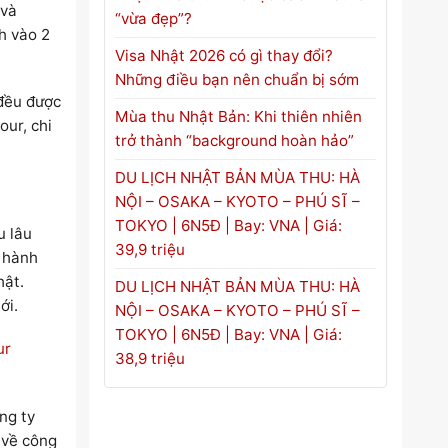
và
“vừa đẹp”?
nh vào 2
Visa Nhật 2026 có gì thay đổi?
Những điều bạn nên chuẩn bị sớm
 đều được
Mùa thu Nhật Bản: Khi thiên nhiên
our, chi
trở thành “background hoàn hảo”
DU LỊCH NHẬT BẢN MÙA THU: HÀ
NỘI – OSAKA – KYOTO – PHÚ SĨ –
TOKYO | 6N5Đ | Bay: VNA | Giá:
u lâu
39,9 triệu
n hành
hật.
DU LỊCH NHẬT BẢN MÙA THU: HÀ
ới.
NỘI – OSAKA – KYOTO – PHÚ SĨ –
TOKYO | 6N5Đ | Bay: VNA | Giá:
ur
38,9 triệu
ng ty
 về công