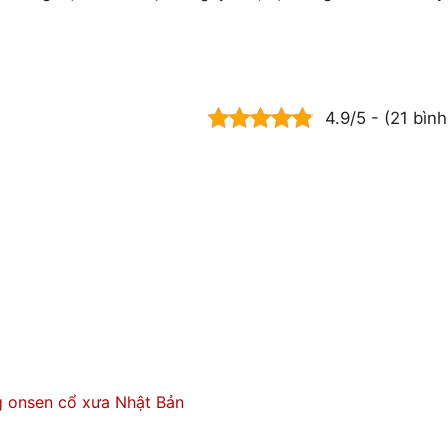
4.9/5 - (21 bìn
g onsen cổ xưa Nhật Bản