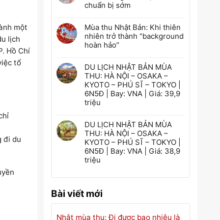
chuẩn bị sớm
Mùa thu Nhật Bản: Khi thiên
hành một
nhiên trở thành “background
u lịch
hoàn hảo”
P. Hồ Chí
việc tổ
DU LỊCH NHẬT BẢN MÙA
THU: HÀ NỘI – OSAKA –
KYOTO – PHÚ SĨ – TOKYO |
6N5Đ | Bay: VNA | Giá: 39,9
triệu
chỉ
DU LỊCH NHẬT BẢN MÙA
THU: HÀ NỘI – OSAKA –
 đi du
KYOTO – PHÚ SĨ – TOKYO |
6N5Đ | Bay: VNA | Giá: 38,9
triệu
uyền
Bài viết mới
Nhật mùa thu: Đi được bao nhiêu là