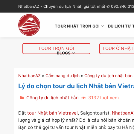
S
NhatbanAZ - Chuyên du lịch Nhật, giá tốt nhất ✆ 090.846.31
k
i
p
TOUR NHẬT TRỌN GÓI
DU LỊCH TỰ 
t
o
c
TOUR TRỌN GÓI
TOUR Ở NHẬT
o
BLOGS
n
t
e
NhatbanAZ
»
Cẩm nang du lịch
»
Công ty du lịch nhật bản
n
Lý do chọn tour du lịch Nhật bản Vietr
t
Công ty du lịch nhật bản
3132 lượt xem
Đặt
tour Nhật bản Vietravel
, Saigontourist,
NhatbanA
lượng và giá cả hợp lý nhất? Đó là câu hỏi băn khoăn
Bạn có thể gọi tư vấn tour Nhật miễn phí: bay từ Hà N