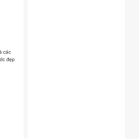
à các
ước đẹp