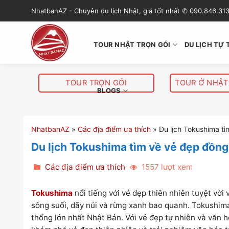
S
NhatbanAZ - Chuyên du lịch Nhật, giá tốt nhất ✆ 090.846.31
k
i
p
TOUR NHẬT TRỌN GÓI
DU LỊCH TỰ 
t
o
c
TOUR TRỌN GÓI
TOUR Ở NHẬT
o
BLOGS
n
t
e
NhatbanAZ
»
Các địa điểm ưa thích
»
Du lịch Tokushima t
n
Du lịch Tokushima tìm về vẻ đẹp đồng
t
Các địa điểm ưa thích
1557 lượt xem
Tokushima
nổi tiếng với vẻ đẹp thiên nhiên tuyệt vờ
sông suối, dãy núi và rừng xanh bao quanh. Tokushima 
thống lớn nhất Nhật Bản. Với vẻ đẹp tự nhiên và văn