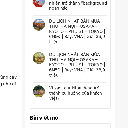
nhiên trở thành “background
hoàn hảo”
DU LỊCH NHẬT BẢN MÙA
THU: HÀ NỘI – OSAKA –
KYOTO – PHÚ SĨ – TOKYO |
6N5Đ | Bay: VNA | Giá: 39,9
triệu
DU LỊCH NHẬT BẢN MÙA
THU: HÀ NỘI – OSAKA –
KYOTO – PHÚ SĨ – TOKYO |
6N5Đ | Bay: VNA | Giá: 38,9
triệu
rừng cây
g như đi
Vì sao tour Nhật đang trở
thành xu hướng của khách
Việt?
Bài viết mới