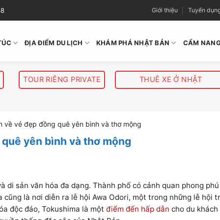
38
Giới thiệu
Tuyển dụn
TÚC
ĐỊA ĐIỂM DU LỊCH
KHÁM PHÁ NHẬT BẢN
CẨM NANG
TOUR RIÊNG PRIVATE
THUÊ XE Ở NHẬT
ìm về vẻ đẹp đồng quê yên bình và thơ mộng
 quê yên bình và thơ mộng
i và di sản văn hóa đa dạng. Thành phố có cảnh quan phong phú
cũng là nơi diễn ra lễ hội Awa Odori, một trong những lễ hội t
 hóa độc đáo, Tokushima là một
điểm đến hấp dẫn
cho du khách