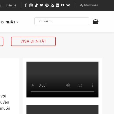
g
Liên hệ
My NhatbanAZ
 ĐI NHẬT
VISA ĐI NHẬT
 với
ruyền
 muốn