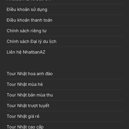
Điều khoản sử dụng
Điều khoản thanh toán
Chính sách riêng tư
Chính sách Đại lý du lịch
Liên hệ NhatbanAZ
Tour Nhật hoa anh đào
Tour Nhật mùa hè
Tour Nhật bản mùa thu
Tour Nhật trượt tuyết
Tour Nhật giá rẻ
Tour Nhật cao cấp