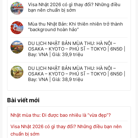
Visa Nhật 2026 có gì thay đổi? Những điều
bạn nên chuẩn bị sớm
Mùa thu Nhật Bản: Khi thiên nhiên trở thành
“background hoàn hảo”
DU LỊCH NHẬT BẢN MÙA THU: HÀ NỘI –
OSAKA – KYOTO – PHÚ SĨ – TOKYO | 6N5Đ |
Bay: VNA | Giá: 39,9 triệu
DU LỊCH NHẬT BẢN MÙA THU: HÀ NỘI –
OSAKA – KYOTO – PHÚ SĨ – TOKYO | 6N5Đ |
Bay: VNA | Giá: 38,9 triệu
Bài viết mới
Nhật mùa thu: Đi được bao nhiêu là “vừa đẹp”?
Visa Nhật 2026 có gì thay đổi? Những điều bạn nên
chuẩn bị sớm