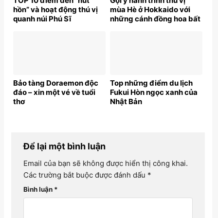
TOP 10 điểm đến “hút
Gợi ý hành trình thú vị
hồn” và hoạt động thú vị
mùa Hè ở Hokkaido với
quanh núi Phú Sĩ
những cánh đồng hoa bất
tận
Bảo tàng Doraemon độc
Top những điểm du lịch
đáo – xin một vé về tuổi
Fukui Hòn ngọc xanh của
thơ
Nhật Bản
Để lại một bình luận
Email của bạn sẽ không được hiển thị công khai.
Các trường bắt buộc được đánh dấu
*
Bình luận
*