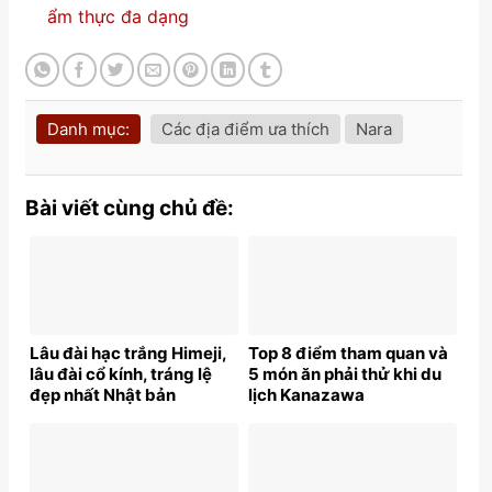
ẩm thực đa dạng
Danh mục:
Các địa điểm ưa thích
Nara
Bài viết cùng chủ đề:
Lâu đài hạc trắng Himeji,
Top 8 điểm tham quan và
lâu đài cổ kính, tráng lệ
5 món ăn phải thử khi du
đẹp nhất Nhật bản
lịch Kanazawa