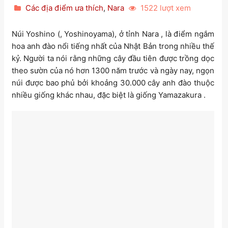
Các địa điểm ưa thích
,
Nara
1522 lượt xem
Núi Yoshino (, Yoshinoyama), ở tỉnh Nara , là điểm ngắm
hoa anh đào nổi tiếng nhất của Nhật Bản trong nhiều thế
kỷ. Người ta nói rằng những cây đầu tiên được trồng dọc
theo sườn của nó hơn 1300 năm trước và ngày nay, ngọn
núi được bao phủ bởi khoảng 30.000 cây anh đào thuộc
nhiều giống khác nhau, đặc biệt là giống Yamazakura .