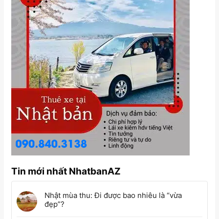
Tin mới nhất NhatbanAZ
Nhật mùa thu: Đi được bao nhiêu là “vừa
đẹp”?