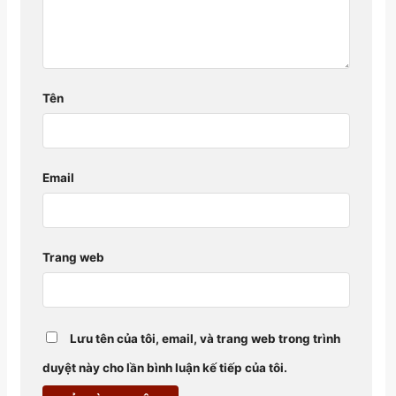
Tên
Email
Trang web
Lưu tên của tôi, email, và trang web trong trình
duyệt này cho lần bình luận kế tiếp của tôi.