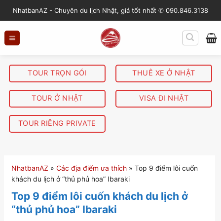
S
NhatbanAZ - Chuyên du lịch Nhật, giá tốt nhất ✆ 090.846.3138
k
i
p
t
o
TOUR TRỌN GÓI
THUÊ XE Ở NHẬT
c
o
TOUR Ở NHẬT
VISA ĐI NHẬT
n
t
TOUR RIÊNG PRIVATE
e
n
t
NhatbanAZ
»
Các địa điểm ưa thích
»
Top 9 điểm lôi cuốn
khách du lịch ở “thủ phủ hoa” Ibaraki
Top 9 điểm lôi cuốn khách du lịch ở
“thủ phủ hoa” Ibaraki