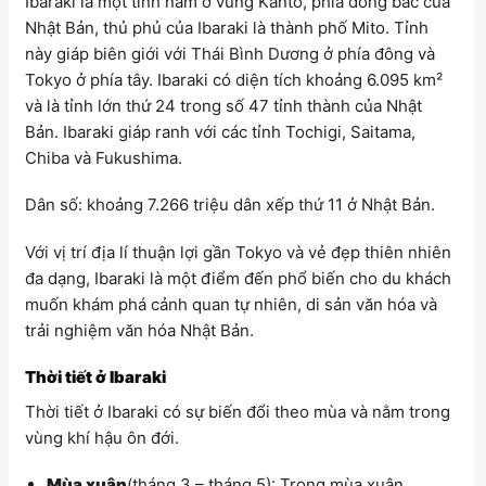
Ibaraki là một tỉnh nằm ở vùng Kanto, phía đông bắc của
Nhật Bản, thủ phủ của Ibaraki là thành phố Mito. Tỉnh
này giáp biên giới với Thái Bình Dương ở phía đông và
Tokyo ở phía tây. Ibaraki có diện tích khoảng 6.095 km²
và là tỉnh lớn thứ 24 trong số 47 tỉnh thành của Nhật
Bản. Ibaraki giáp ranh với các tỉnh Tochigi, Saitama,
Chiba và Fukushima.
Dân số: khoảng 7.266 triệu dân xếp thứ 11 ở Nhật Bản.
Với vị trí địa lí thuận lợi gần Tokyo và vẻ đẹp thiên nhiên
đa dạng, Ibaraki là một điểm đến phổ biến cho du khách
muốn khám phá cảnh quan tự nhiên, di sản văn hóa và
trải nghiệm văn hóa Nhật Bản.
Thời tiết ở Ibaraki
Thời tiết ở Ibaraki có sự biến đổi theo mùa và nằm trong
vùng khí hậu ôn đới.
Mùa xuân
(tháng 3 – tháng 5): Trong mùa xuân,