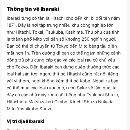
Thông tin về Ibaraki
Ibaraki từng có tên là Hitachi cho đến khi bị đổi tên năm
1871. Đây là nơi tập trung nhiều khu công nghiệp lớn
như Hitachi, Tokai, Tsukuba, Kashima. Thủ phủ của tỉnh
là thành phố Mito với dân số khoảng 250 nghìn người.
Bạn có thể di chuyển từ Tokyo đến Mito bằng tàu điện
mất hơn 1h. Trên đường đi bạn có thể ngắm những cánh
đồng trù phú cung cấp gạo và các loại rau củ chủ yếu
cho Tokyo. Đến Ibaraki bạn đừng quên thưởng thức các
loại hải sản tươi ngon, thịt bò Hitachi cũng rất nổi tiếng
với vị thơm, ngọt không kém thịt bò Kobe. Ngoài ra bạn
có thể mua các loại rượu mơ, rượu Sake về làm quà, tại
đây có các nhà máy rượu nổi tiếng như Tsukinoi Shuzo,
Hitachiota Matsuzakari Okabe, Kiuchi Shuzo Nukada,
Mito Yoshikubo Shuzo…
Vị trí địa lí Ibaraki