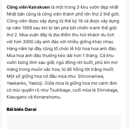
Công viên Kairakuen
là một trong 3 khu vườn đẹp nhất
Nhật bản cũng là công viên thành phố lớn thứ 2 thế giới.
Công viên được xây dựng từ thế kỷ 19 và được xây dựng
lại năm 1958 sau khi bị tàn phá bởi chiến tranh thế giới
thứ 2. Mùa xuân đây là địa điểm thu hút khách du lịch
với hơn 3000 cây anh đào với nhiều giống khác nhau.
Hàng năm tại đây cũng tổ chức lễ hội hoa hoa anh đào.
Mùa hoa anh đào thường kéo dài hơn 1 tháng. Cả khu
vườn bừng tỉnh sau giấc ngủ đông rét buốt, phủ kín mơ
màng trong muôn sắc hoa, từ đỏ hồng tới trắng muốt.
Một số giống hoa nở đầu mùa như Shironaniwa,
Yaekanko, Yaetoji. Giữa mùa là giống hoa mơ cánh đơn
có mùi quyến rũ như Tsukikage, cuối mùa là Shirokaga,
Kasugano và Konanshomu.
Bãi biển Oarai