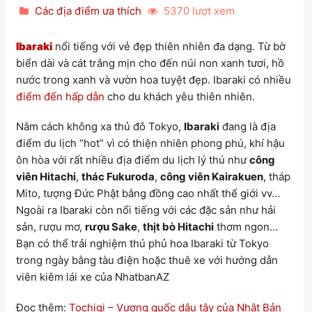
Các địa điểm ưa thích
5370 lượt xem
Ibaraki
nổi tiếng với vẻ đẹp thiên nhiên đa dạng. Từ bờ
biển dài và cát trắng mịn cho đến núi non xanh tươi, hồ
nước trong xanh và vườn hoa tuyệt đẹp. Ibaraki có nhiều
điểm đến hấp dẫn
cho du khách yêu thiên nhiên.
Nằm cách không xa thủ đô Tokyo,
Ibaraki
đang là địa
điểm du lịch “hot” vì có thiện nhiên phong phú, khí hậu
ôn hòa với rất nhiều địa điểm du lịch lý thú như
công
viên Hitachi
,
thác Fukuroda
,
công viên Kairakuen
, tháp
Mito, tượng Đức Phật bằng đồng cao nhất thế giới vv…
Ngoài ra Ibaraki còn nổi tiếng với các đặc sản như hải
sản, rượu mơ,
rượu Sake
,
thịt bò Hitachi
thơm ngon…
Bạn có thể trải nghiệm thủ phủ hoa Ibaraki từ Tokyo
trong ngày bằng tàu điện hoặc thuê xe với hướng dẫn
viên kiêm lái xe của NhatbanAZ
Đọc thêm:
Tochigi – Vương quốc dâu tây của Nhật Bản