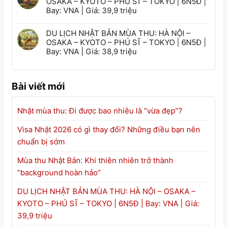
OSAKA – KYOTO – PHÚ SĨ – TOKYO | 6N5Đ |
Bay: VNA | Giá: 39,9 triệu
DU LỊCH NHẬT BẢN MÙA THU: HÀ NỘI –
OSAKA – KYOTO – PHÚ SĨ – TOKYO | 6N5Đ |
Bay: VNA | Giá: 38,9 triệu
Bài viết mới
Nhật mùa thu: Đi được bao nhiêu là “vừa đẹp”?
Visa Nhật 2026 có gì thay đổi? Những điều bạn nên
chuẩn bị sớm
Mùa thu Nhật Bản: Khi thiên nhiên trở thành
“background hoàn hảo”
DU LỊCH NHẬT BẢN MÙA THU: HÀ NỘI – OSAKA –
KYOTO – PHÚ SĨ – TOKYO | 6N5Đ | Bay: VNA | Giá:
39,9 triệu