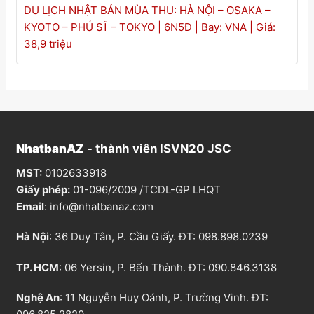
DU LỊCH NHẬT BẢN MÙA THU: HÀ NỘI – OSAKA –
KYOTO – PHÚ SĨ – TOKYO | 6N5Đ | Bay: VNA | Giá:
38,9 triệu
NhatbanAZ
- thành viên ISVN20 JSC
MST:
0102633918
Giấy phép:
01-096/2009 /TCDL-GP LHQT
Email
:
info@nhatbanaz.com
Hà Nội
: 36 Duy Tân, P. Cầu Giấy. ĐT:
098.898.0239
TP. HCM
: 06 Yersin, P. Bến Thành. ĐT:
090.846.3138
Nghệ An
: 11 Nguyễn Huy Oánh, P. Trường Vinh. ĐT: