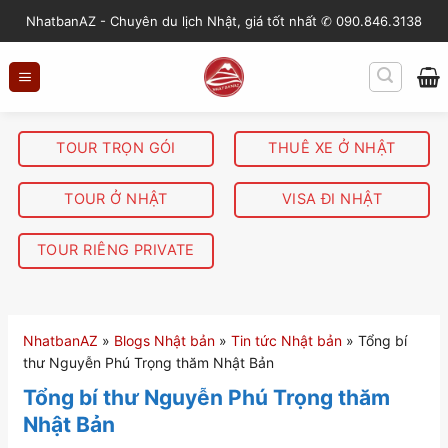
S
NhatbanAZ - Chuyên du lịch Nhật, giá tốt nhất ✆ 090.846.3138
k
i
p
t
o
TOUR TRỌN GÓI
THUÊ XE Ở NHẬT
c
o
TOUR Ở NHẬT
VISA ĐI NHẬT
n
t
TOUR RIÊNG PRIVATE
e
n
t
NhatbanAZ
»
Blogs Nhật bản
»
Tin tức Nhật bản
»
Tổng bí
thư Nguyễn Phú Trọng thăm Nhật Bản
Tổng bí thư Nguyễn Phú Trọng thăm
Nhật Bản