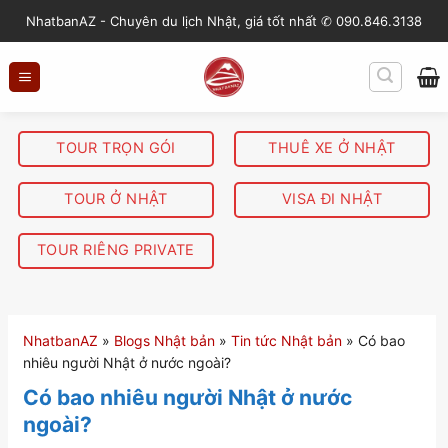
S
NhatbanAZ - Chuyên du lịch Nhật, giá tốt nhất ✆ 090.846.3138
k
i
p
t
o
TOUR TRỌN GÓI
THUÊ XE Ở NHẬT
c
o
TOUR Ở NHẬT
VISA ĐI NHẬT
n
t
TOUR RIÊNG PRIVATE
e
n
t
NhatbanAZ
»
Blogs Nhật bản
»
Tin tức Nhật bản
»
Có bao
nhiêu người Nhật ở nước ngoài?
Có bao nhiêu người Nhật ở nước
ngoài?