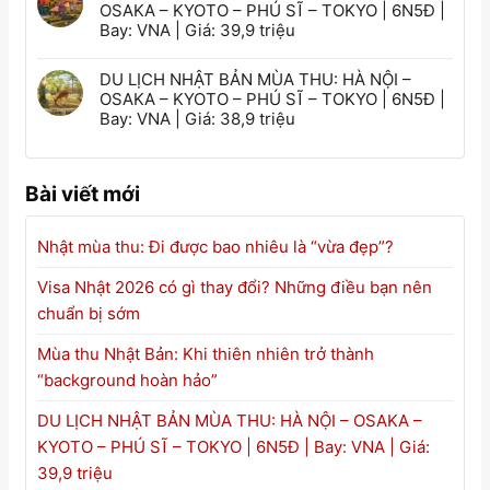
OSAKA – KYOTO – PHÚ SĨ – TOKYO | 6N5Đ |
Bay: VNA | Giá: 39,9 triệu
DU LỊCH NHẬT BẢN MÙA THU: HÀ NỘI –
OSAKA – KYOTO – PHÚ SĨ – TOKYO | 6N5Đ |
Bay: VNA | Giá: 38,9 triệu
Bài viết mới
Nhật mùa thu: Đi được bao nhiêu là “vừa đẹp”?
Visa Nhật 2026 có gì thay đổi? Những điều bạn nên
chuẩn bị sớm
Mùa thu Nhật Bản: Khi thiên nhiên trở thành
“background hoàn hảo”
DU LỊCH NHẬT BẢN MÙA THU: HÀ NỘI – OSAKA –
KYOTO – PHÚ SĨ – TOKYO | 6N5Đ | Bay: VNA | Giá:
39,9 triệu