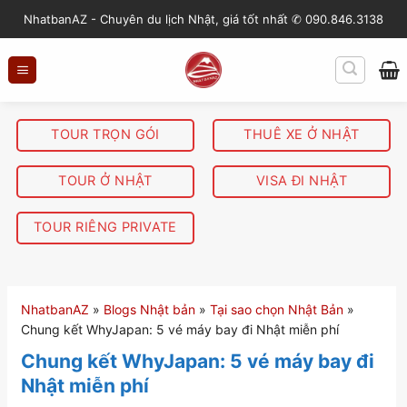
S
NhatbanAZ - Chuyên du lịch Nhật, giá tốt nhất ✆ 090.846.3138
k
i
p
t
o
TOUR TRỌN GÓI
THUÊ XE Ở NHẬT
c
o
TOUR Ở NHẬT
VISA ĐI NHẬT
n
t
TOUR RIÊNG PRIVATE
e
n
t
NhatbanAZ
»
Blogs Nhật bản
»
Tại sao chọn Nhật Bản
»
Chung kết WhyJapan: 5 vé máy bay đi Nhật miễn phí
Chung kết WhyJapan: 5 vé máy bay đi
Nhật miễn phí