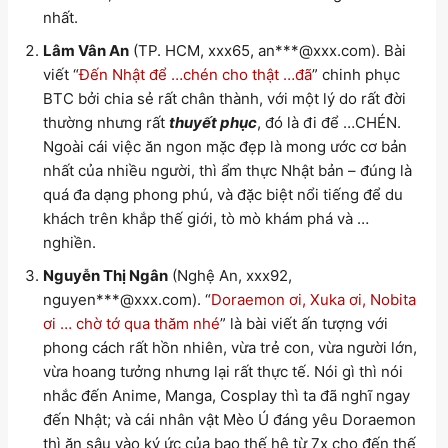
nhất.
Lâm Vân An
(TP. HCM, xxx65, an***@xxx.com). Bài
viết “
Đến Nhật để …chén cho thật …đã
” chinh phục
BTC bởi chia sẻ rất chân thành, với một lý do rất đời
thường nhưng rất
thuyết phục
, đó là đi để …CHÉN.
Ngoài cái việc ăn ngon mặc đẹp là mong ước cơ bản
nhất của nhiều người, thì ẩm thực Nhật bản – đúng là
quá đa dạng phong phú, và đặc biệt nổi tiếng để du
khách trên khắp thế giới, tò mò khám phá và …
nghiền.
Nguyễn Thị Ngân
(Nghệ An, xxx92,
nguyen***@xxx.com). “
Doraemon ơi, Xuka ơi, Nobita
ơi … chờ tớ qua thăm nhé
” là bài viết ấn tượng với
phong cách rất hồn nhiên, vừa trẻ con, vừa người lớn,
vừa hoang tưởng nhưng lại rất thực tế. Nói gì thì nói
nhắc đến Anime, Manga, Cosplay thì ta đã nghĩ ngay
đến Nhật; và cái nhân vật Mèo Ú đáng yêu Doraemon
thì ăn sâu vào ký ức của bao thế hệ từ 7x cho đến thế