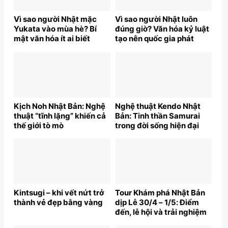
Vì sao người Nhật mặc
Vì sao người Nhật luôn
Yukata vào mùa hè? Bí
đúng giờ? Văn hóa kỷ luật
mật văn hóa ít ai biết
tạo nên quốc gia phát
triển
Kịch Noh Nhật Bản: Nghệ
Nghệ thuật Kendo Nhật
thuật “tĩnh lặng” khiến cả
Bản: Tinh thần Samurai
thế giới tò mò
trong đời sống hiện đại
Kintsugi – khi vết nứt trở
Tour Khám phá Nhật Bản
thành vẻ đẹp bằng vàng
dịp Lễ 30/4 – 1/5: Điểm
đến, lễ hội và trải nghiệm
đặc sắc không thể bỏ lỡ