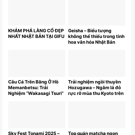
KHÁM PHÁ LÀNG CỔ ĐẸP
Geisha – Biểu tượng
NHẤT NHẬT BẢN TẠI GIFU
không thể thiếu trong tinh
hoa văn hóa Nhật Bản
Câu Cá Trên Băng Ở Hồ
Trải nghiệm ngồi thuyền
Memanbetsu: Trải
Hozugawa – Ngắm lá đỏ
Nghiệm “Wakasagi Tsuri”
rực rỡ mùa thu Kyoto trên
Giữa Mùa Đông Hokkaido
sông Katsuragawa
Sky Fest Tonami 2025 –
Top quán matcha ngon