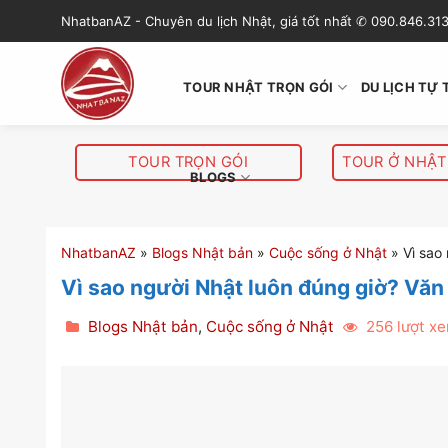
S
NhatbanAZ - Chuyên du lịch Nhật, giá tốt nhất ✆ 090.846.31
k
i
p
TOUR NHẬT TRỌN GÓI
DU LỊCH TỰ 
t
o
c
TOUR TRỌN GÓI
TOUR Ở NHẬT
o
BLOGS
n
t
e
NhatbanAZ
»
Blogs Nhật bản
»
Cuộc sống ở Nhật
»
Vì sao
n
Vì sao người Nhật luôn đúng giờ? Văn 
t
Blogs Nhật bản
,
Cuộc sống ở Nhật
256 lượt x