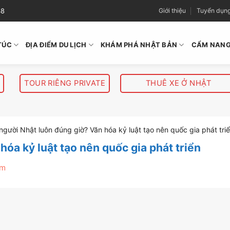
38
Giới thiệu
Tuyển dụn
TÚC
ĐỊA ĐIỂM DU LỊCH
KHÁM PHÁ NHẬT BẢN
CẨM NANG
TOUR RIÊNG PRIVATE
THUÊ XE Ở NHẬT
 người Nhật luôn đúng giờ? Văn hóa kỷ luật tạo nên quốc gia phát tri
hóa kỷ luật tạo nên quốc gia phát triển
em