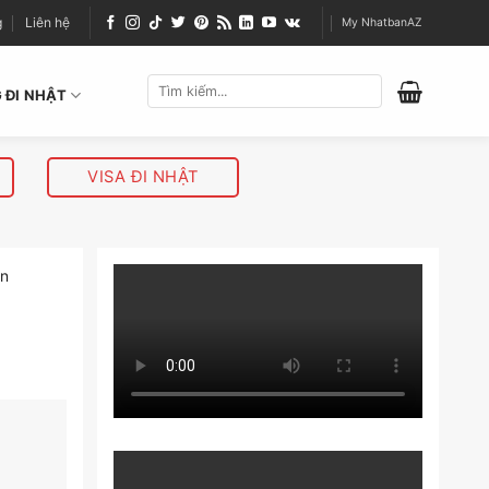
g
Liên hệ
My NhatbanAZ
 ĐI NHẬT
VISA ĐI NHẬT
ển