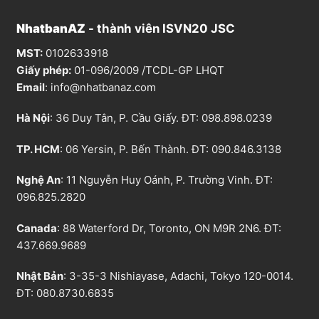
,
à
0
:
0
5
NhatbanAZ
- thành viên ISVN20 JSC
0
5
₫
,
.
0
MST:
0102633918
0
0
Giấy phép:
01-096/2009 /TCDL-GP LHQT
₫
.
Email
:
info@nhatbanaz.com
Hà Nội
: 36 Duy Tân, P. Cầu Giấy. ĐT:
098.898.0239
TP. HCM
: 06 Yersin, P. Bến Thành. ĐT:
090.846.3138
Nghệ An
: 11 Nguyễn Huy Oánh, P. Trường Vinh. ĐT:
096.825.2820
Canada
: 88 Waterford Dr, Toronto, ON M9R 2N6. ĐT:
437.669.9689
Nhật Bản
: 3-35-3 Nishiayase, Adachi, Tokyo 120-0014.
ĐT: 080.8730.6835