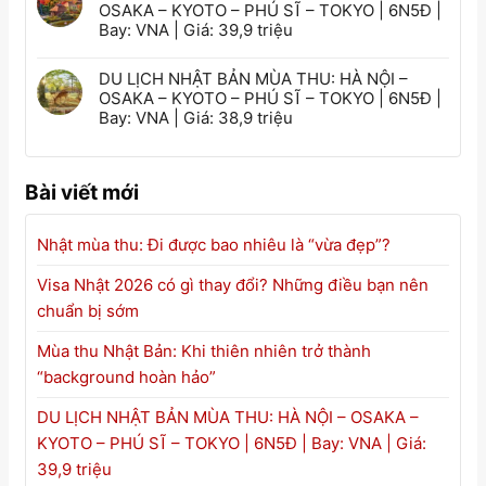
OSAKA – KYOTO – PHÚ SĨ – TOKYO | 6N5Đ |
Bay: VNA | Giá: 39,9 triệu
DU LỊCH NHẬT BẢN MÙA THU: HÀ NỘI –
OSAKA – KYOTO – PHÚ SĨ – TOKYO | 6N5Đ |
Bay: VNA | Giá: 38,9 triệu
Bài viết mới
Nhật mùa thu: Đi được bao nhiêu là “vừa đẹp”?
Visa Nhật 2026 có gì thay đổi? Những điều bạn nên
chuẩn bị sớm
Mùa thu Nhật Bản: Khi thiên nhiên trở thành
“background hoàn hảo”
DU LỊCH NHẬT BẢN MÙA THU: HÀ NỘI – OSAKA –
KYOTO – PHÚ SĨ – TOKYO | 6N5Đ | Bay: VNA | Giá:
39,9 triệu