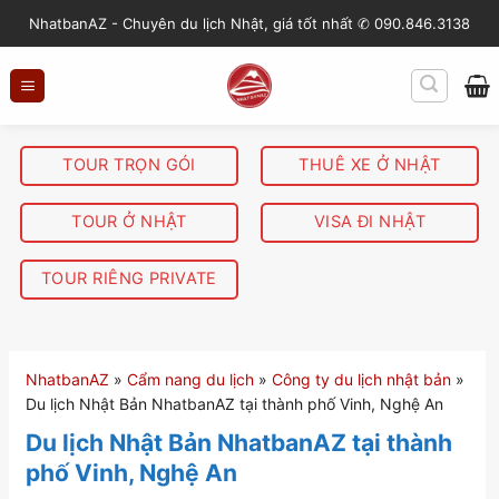
S
NhatbanAZ - Chuyên du lịch Nhật, giá tốt nhất ✆ 090.846.3138
k
i
p
t
o
TOUR TRỌN GÓI
THUÊ XE Ở NHẬT
c
o
TOUR Ở NHẬT
VISA ĐI NHẬT
n
t
TOUR RIÊNG PRIVATE
e
n
t
NhatbanAZ
»
Cẩm nang du lịch
»
Công ty du lịch nhật bản
»
Du lịch Nhật Bản NhatbanAZ tại thành phố Vinh, Nghệ An
Du lịch Nhật Bản NhatbanAZ tại thành
phố Vinh, Nghệ An