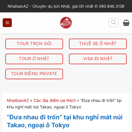
S
NhatbanAZ - Chuyên du lịch Nhật, giá tốt nhất ✆ 090.846.3138
k
i
p
t
o
TOUR TRỌN GÓI
THUÊ XE Ở NHẬT
c
o
TOUR Ở NHẬT
VISA ĐI NHẬT
n
t
TOUR RIÊNG PRIVATE
e
n
t
NhatbanAZ
»
Các địa điểm ưa thích
»
“Đưa nhau đi trốn” tại
khu nghỉ mát núi Takao, ngoại ô Tokyo
“Đưa nhau đi trốn” tại khu nghỉ mát núi
Takao, ngoại ô Tokyo