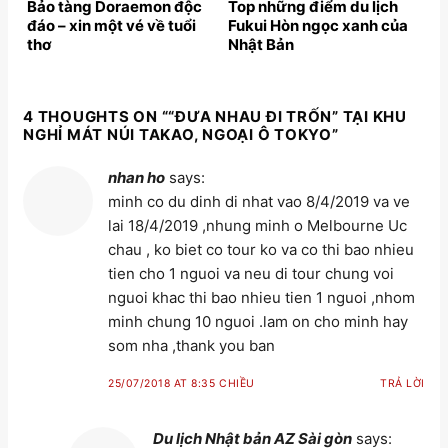
Bảo tàng Doraemon độc
Top những điểm du lịch
đáo – xin một vé về tuổi
Fukui Hòn ngọc xanh của
thơ
Nhật Bản
4 THOUGHTS ON “
“ĐƯA NHAU ĐI TRỐN” TẠI KHU
NGHỈ MÁT NÚI TAKAO, NGOẠI Ô TOKYO
”
nhan ho
says:
minh co du dinh di nhat vao 8/4/2019 va ve
lai 18/4/2019 ,nhung minh o Melbourne Uc
chau , ko biet co tour ko va co thi bao nhieu
tien cho 1 nguoi va neu di tour chung voi
nguoi khac thi bao nhieu tien 1 nguoi ,nhom
minh chung 10 nguoi .lam on cho minh hay
som nha ,thank you ban
25/07/2018 AT 8:35 CHIỀU
TRẢ LỜI
Du lịch Nhật bản AZ Sài gòn
says: