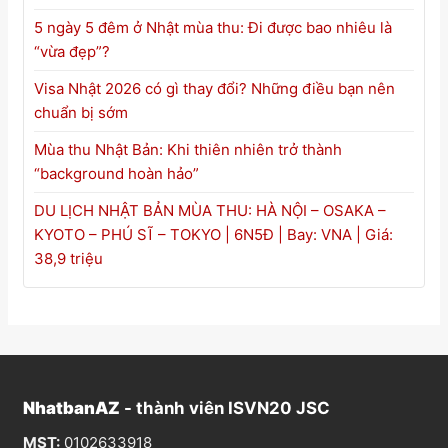
5 ngày 5 đêm ở Nhật mùa thu: Đi được bao nhiêu là
“vừa đẹp”?
Visa Nhật 2026 có gì thay đổi? Những điều bạn nên
chuẩn bị sớm
Mùa thu Nhật Bản: Khi thiên nhiên trở thành
“background hoàn hảo”
DU LỊCH NHẬT BẢN MÙA THU: HÀ NỘI – OSAKA –
KYOTO – PHÚ SĨ – TOKYO | 6N5Đ | Bay: VNA | Giá:
38,9 triệu
NhatbanAZ
- thành viên ISVN20 JSC
MST:
0102633918