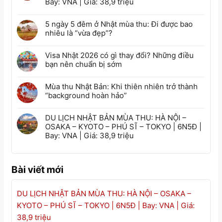
Bay: VNA | Giá: 38,9 triệu
5 ngày 5 đêm ở Nhật mùa thu: Đi được bao
nhiêu là “vừa đẹp”?
Visa Nhật 2026 có gì thay đổi? Những điều
bạn nên chuẩn bị sớm
Mùa thu Nhật Bản: Khi thiên nhiên trở thành
“background hoàn hảo”
DU LỊCH NHẬT BẢN MÙA THU: HÀ NỘI –
OSAKA – KYOTO – PHÚ SĨ – TOKYO | 6N5Đ |
Bay: VNA | Giá: 38,9 triệu
Bài viết mới
DU LỊCH NHẬT BẢN MÙA THU: HÀ NỘI – OSAKA –
KYOTO – PHÚ SĨ – TOKYO | 6N5Đ | Bay: VNA | Giá:
38,9 triệu