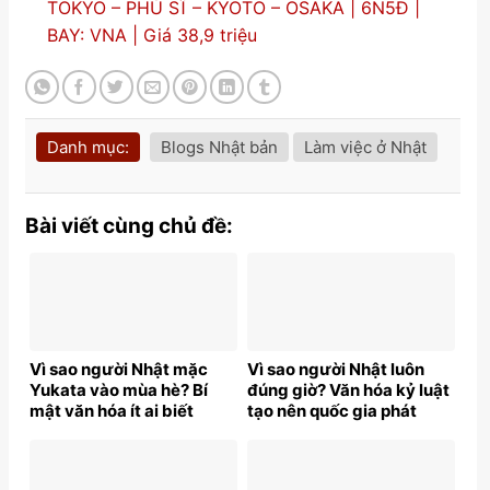
TOKYO – PHÚ SĨ – KYOTO – OSAKA | 6N5Đ |
BAY: VNA | Giá 38,9 triệu
Danh mục:
Blogs Nhật bản
Làm việc ở Nhật
Bài viết cùng chủ đề:
Vì sao người Nhật mặc
Vì sao người Nhật luôn
Yukata vào mùa hè? Bí
đúng giờ? Văn hóa kỷ luật
mật văn hóa ít ai biết
tạo nên quốc gia phát
triển