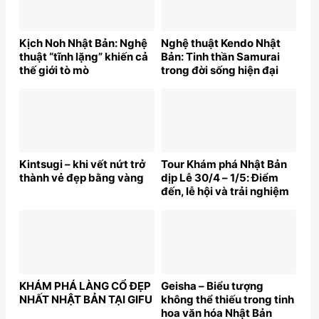
Kịch Noh Nhật Bản: Nghệ
Nghệ thuật Kendo Nhật
thuật “tĩnh lặng” khiến cả
Bản: Tinh thần Samurai
thế giới tò mò
trong đời sống hiện đại
Kintsugi – khi vết nứt trở
Tour Khám phá Nhật Bản
thành vẻ đẹp bằng vàng
dịp Lễ 30/4 – 1/5: Điểm
đến, lễ hội và trải nghiệm
đặc sắc không thể bỏ lỡ
KHÁM PHÁ LÀNG CỔ ĐẸP
Geisha – Biểu tượng
NHẤT NHẬT BẢN TẠI GIFU
không thể thiếu trong tinh
hoa văn hóa Nhật Bản