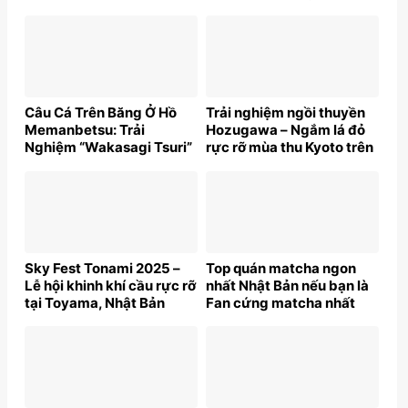
Câu Cá Trên Băng Ở Hồ
Trải nghiệm ngồi thuyền
Memanbetsu: Trải
Hozugawa – Ngắm lá đỏ
Nghiệm “Wakasagi Tsuri”
rực rỡ mùa thu Kyoto trên
Giữa Mùa Đông Hokkaido
sông Katsuragawa
Sky Fest Tonami 2025 –
Top quán matcha ngon
Lễ hội khinh khí cầu rực rỡ
nhất Nhật Bản nếu bạn là
tại Toyama, Nhật Bản
Fan cứng matcha nhất
định phải ghé!