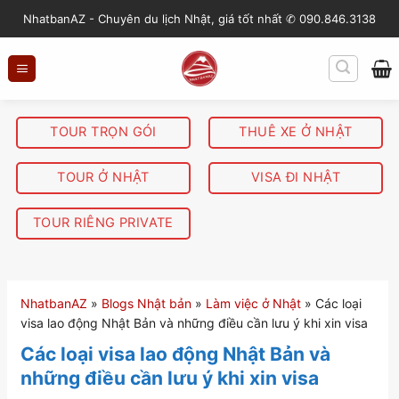
S
NhatbanAZ - Chuyên du lịch Nhật, giá tốt nhất ✆ 090.846.3138
k
i
p
t
o
TOUR TRỌN GÓI
THUÊ XE Ở NHẬT
c
o
TOUR Ở NHẬT
VISA ĐI NHẬT
n
t
TOUR RIÊNG PRIVATE
e
n
t
NhatbanAZ
»
Blogs Nhật bản
»
Làm việc ở Nhật
»
Các loại
visa lao động Nhật Bản và những điều cần lưu ý khi xin visa
Các loại visa lao động Nhật Bản và
những điều cần lưu ý khi xin visa