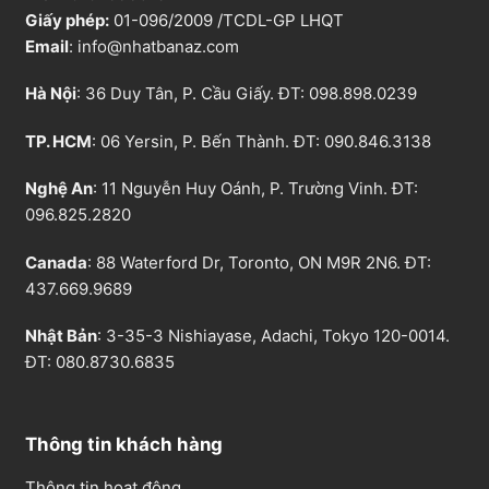
Giấy phép:
01-096/2009 /TCDL-GP LHQT
Email
:
info@nhatbanaz.com
Hà Nội
: 36 Duy Tân, P. Cầu Giấy. ĐT:
098.898.0239
TP. HCM
: 06 Yersin, P. Bến Thành. ĐT:
090.846.3138
Nghệ An
: 11 Nguyễn Huy Oánh, P. Trường Vinh. ĐT:
096.825.2820
Canada
: 88 Waterford Dr, Toronto, ON M9R 2N6. ĐT:
437.669.9689
Nhật Bản
: 3-35-3 Nishiayase, Adachi, Tokyo 120-0014.
ĐT: 080.8730.6835
Thông tin khách hàng
Thông tin hoạt động