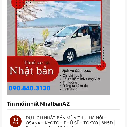
Tin mới nhất NhatbanAZ
DU LỊCH NHẬT BẢN MÙA THU: HÀ NỘI –
10
OSAKA – KYOTO – PHÚ SĨ – TOKYO | 6N5Đ |
Th8