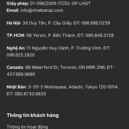
0
Giấy phép:
01-096/2009 /TCDL-GP LHQT
0
₫
Email
:
info@nhatbanaz.com
.
Hà Nội
: 36 Duy Tân, P. Cầu Giấy. ĐT:
098.898.0239
TP. HCM
: 06 Yersin, P. Bến Thành. ĐT:
090.846.3138
Nghệ An
: 11 Nguyễn Huy Oánh, P. Trường Vinh. ĐT:
096.825.2820
Canada
: 88 Waterford Dr, Toronto, ON M9R 2N6. ĐT:
437.669.9689
Nhật Bản
: 3-35-3 Nishiayase, Adachi, Tokyo 120-0014.
ĐT: 080.8730.6835
Thông tin khách hàng
Thông tin hoạt động