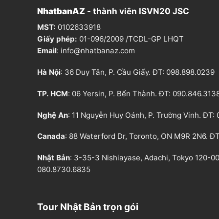
0
9
0
0
NhatbanAZ
- thành viên ISVN20 JSC
₫
,
.
0
MST:
0102633918
0
0
Giấy phép:
01-096/2009 /TCDL-GP LHQT
₫
.
Email
:
info@nhatbanaz.com
Hà Nội
: 36 Duy Tân, P. Cầu Giấy. ĐT:
098.898.0239
TP. HCM
: 06 Yersin, P. Bến Thành. ĐT:
090.846.313
Nghệ An
: 11 Nguyễn Huy Oánh, P. Trường Vinh. ĐT:
Canada
: 88 Waterford Dr, Toronto, ON M9R 2N6. Đ
Nhật Bản
: 3-35-3 Nishiayase, Adachi, Tokyo 120-00
080.8730.6835
Tour Nhật Bản trọn gói