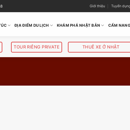
38
Giới thiệu
Tuyển dụn
TÚC
ĐỊA ĐIỂM DU LỊCH
KHÁM PHÁ NHẬT BẢN
CẨM NANG
TOUR RIÊNG PRIVATE
THUÊ XE Ở NHẬT